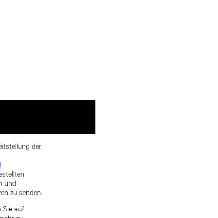
itstellung der
d
estellten
rn und
zen zu senden.
 Sie auf