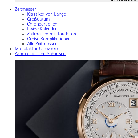
Zeitmesser
Klassiker von Lange
Großdatum
Chronographen
Ewige Kalender
Zeitmesser mit Tourbillon
Große Komplikationen
Alle Zeitmesser
Manufaktur-Uhrwerke
Armbänder und Schließen