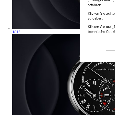
„Konfigurieren“,
erfahren.
Klicken Sie auf 
zu geben.
Klicken Sie auf 
technische Cook
1815