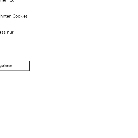
mehr zu
ähnten Cookies
ass nur
gurieren