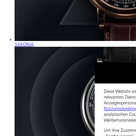
SAXONIA
Diese Website ve
relevanten Diens
Anzeigenpersonal
Nutzungsbeding
analytischen Coo
Werbematerialie
Um Ihre Zustimmu