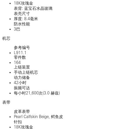
18K玫瑰金
表背: 蓝宝石水晶玻璃
表壳尺寸
厚度: 8.4毫米
防水性能
3巴
机芯
参考编号
L911.1
零件数
164
上链装置
手动上链机芯
动力储备
42小时
振频可达
每小时21,600次(3.0 赫兹)
表带
皮革表带
Pearl Calfskin Beige, 鳄鱼皮
针扣
18K玫瑰金