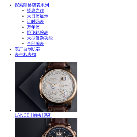
探索朗格腕表系列
经典之作
大日历显示
计时码表
万年历
陀飞轮腕表
大型复杂功能
全部腕表
表厂自制机芯
表带和表扣
LANGE 1朗格1系列