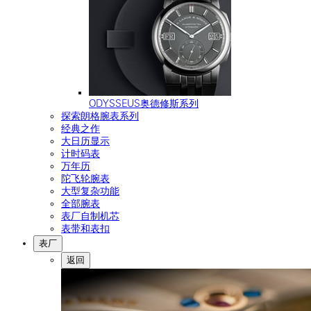
ODYSSEUS奥德修斯系列
探索朗格腕表系列
经典之作
大日历显示
计时码表
万年历
陀飞轮腕表
大型复杂功能
全部腕表
表厂自制机芯
表带和表扣
表厂
返回