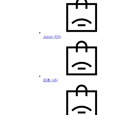
Japan (EN)
日本 (JA)