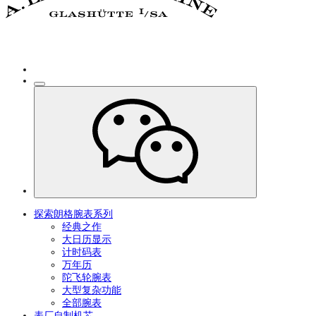
探索朗格腕表系列
经典之作
大日历显示
计时码表
万年历
陀飞轮腕表
大型复杂功能
全部腕表
表厂自制机芯