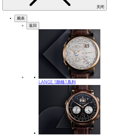
关闭
腕表
返回
LANGE 1朗格1系列