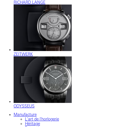
RICHARD LANGE
ZEITWERK
ODYSSEUS
Manufacture
L'art de l'horlogerie
Héritage