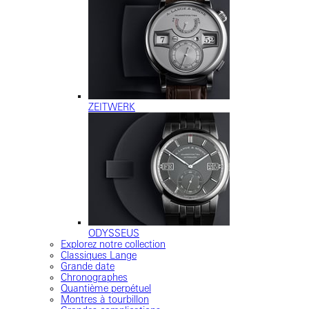
ZEITWERK
ODYSSEUS
Explorez notre collection
Classiques Lange
Grande date
Chronographes
Quantième perpétuel
Montres à tourbillon