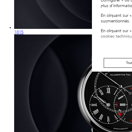
Configurer » ou 
plus d’informati
En cliquant sur 
susmentionnés.
En cliquant sur 
1815
cookies techniqu
Tou