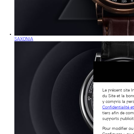
SAXONIA
Le présent site I
du Site et la bo
y compris la pers
Confidentialité e
tiers afin de com
supports publicit
Pour modifier ou