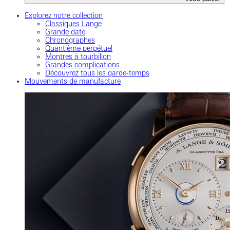
Explorez notre collection
Classiques Lange
Grande date
Chronographes
Quantième perpétuel
Montres à tourbillon
Grandes complications
Découvrez tous les garde-temps
Mouvements de manufacture