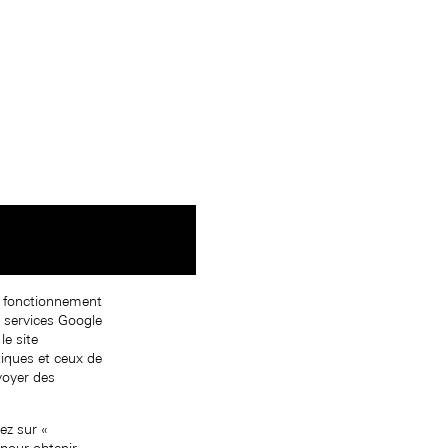
on fonctionnement
s services Google
le site
tiques et ceux de
nvoyer des
ez sur «