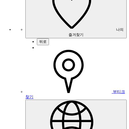
나의
즐겨찾기
뒤로
부티크
찾기