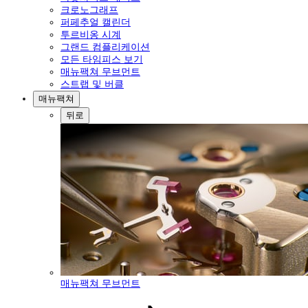
크로노그래프
퍼페추얼 캘린더
투르비옹 시계
그랜드 컴플리케이션
모든 타임피스 보기
매뉴팩쳐 무브먼트
스트랩 및 버클
매뉴팩쳐
뒤로
매뉴팩쳐 무브먼트