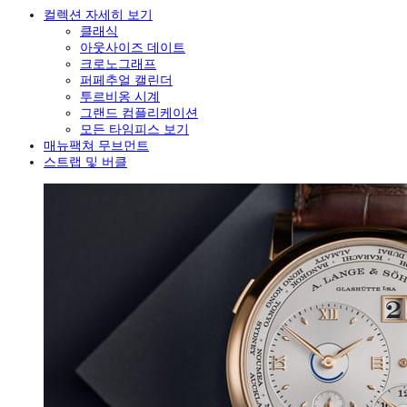
컬렉션 자세히 보기
클래식
아웃사이즈 데이트
크로노그래프
퍼페추얼 캘린더
투르비옹 시계
그랜드 컴플리케이션
모든 타임피스 보기
매뉴팩쳐 무브먼트
스트랩 및 버클