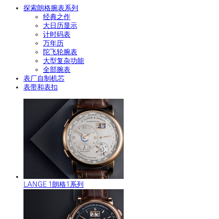
探索朗格腕表系列
经典之作
大日历显示
计时码表
万年历
陀飞轮腕表
大型复杂功能
全部腕表
表厂自制机芯
表带和表扣
LANGE 1朗格1系列