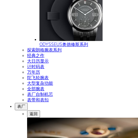
ODYSSEUS奥德修斯系列
探索朗格腕表系列
经典之作
大日历显示
计时码表
万年历
陀飞轮腕表
大型复杂功能
全部腕表
表厂自制机芯
表带和表扣
表厂
返回