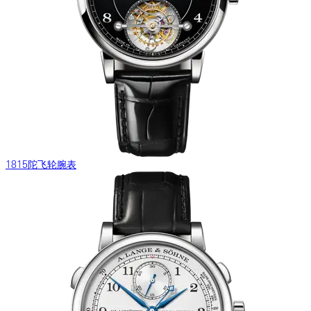
1815陀飞轮腕表