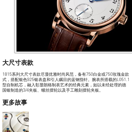
大尺寸表款
1815系列大尺寸表款尽显优雅时尚风范，备有750白金或750玫瑰金款
式，搭配银色925银表盘和引人瞩目的蓝钢指针。腕表所搭载的L051.1
型自制机芯，融入彰显朗格制表艺术的经典元素，如以未经处理的德
国银制造的3/4夹板、螺丝摆轮以及手工雕刻摆轮夹板。
更多故事