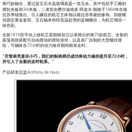
饰巧妙融合，透过蓝宝石水晶玻璃底盖一览无余。其中包括手工雕刻
摆轮夹板和3/4夹板，二者皆由费尔迪南多‧阿道夫‧朗格于1864年在格
拉苏蒂镇推出。引人瞩目的机芯主体饰以格拉苏蒂菱纹修饰。四枚螺
丝固定黄金套筒、宝石轴承和经高温处理的蓝钢螺丝，为机芯增添一
抹色彩。
全新1815型手动上链机芯是朗格创立以来推出的第75款机芯。全新的
振荡系统搭配可自由摆动的摆轮游丝，以及表厂自制的大型螺丝摆
轮，可确保在72小时的动力储存期间精准走时。
“尽管表壳直径小巧，我们的制表师仍成功将动力储存提升至72小时，
并引入了全新的走时轮系。”
产品研发总监Anthony de Haas