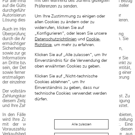
mit den während des Surfens gezeigten
Für alle Inhaber einer Zahlungskarte werden Überprüfungen in Bezug
auf die Gültigkeit und die Genehmigung durch den Kartenaussteller
Präferenzen zu senden.
durchgeführt. Wenn der Aussteller Ihrer Zahlungskarte die
Autorisierung einer Zahlung an uns verweigert, müssen Sie zur
Um Ihre Zustimmung zu einigen oder
Lösung dieses Problems Ihren Kartenaussteller direkt kontaktieren.
allen Cookies zu ändern oder zu
widerrufen, klicken Sie auf
Auch im Hinblick auf andere Zahlungsmethoden können
„Konfigurieren“, oder lesen Sie unsere
Überprüfungen in Bezug auf die Gültigkeit und die Genehmigung
durch die Anbieter des Zahlungssystems durchgeführt werden. Sie
Datenschutzrichtlinien
und
Cookie-
ermächtigen uns ausdrücklich zur Durchführung von
Richtlinie
, um mehr zu erfahren.
Sicherheitsprüfungen, soweit wir diese für erforderlich erachten,
sowie zur gelegentlichen Übermittlung oder Beschaffung von
Klicken Sie auf „Alle zulassen“, um Ihr
Informationen (einschließlich aktualisierter Informationen) über Sie
Einverständnis für die Verwendung der
an Dritte bzw. von Dritten, einschließlich, ohne darauf beschränkt zu
oben erwähnten Cookies zu geben.
sein, der Details Ihrer Zahlungskarte, zur Bestätigung Ihrer Identität,
sowie ferner zur Validierung Ihrer Zahlungskarte, zur Erlangung einer
Klicken Sie auf „Nicht-technische
erstmaligen Autorisierung der Zahlungskarte und zur Autorisierung
Cookies ablehnen“, um Ihr
der einzelnen Kauftransaktionen.
Einverständnis zu geben, dass nur
Der vollständige Betrag Ihres Einkaufs wird so lange auf Ihrer
technische Cookies verwendet werden
Zahlungskarte blockiert, bis Ihre Bestellung versandt worden ist. Zu
dürfen.
diesem Zeitpunkt erhalten Sie eine Bestell- und Versandbestätigung
und Ihre Zahlungskarte wird mit dem jeweiligen Kaufpreis belastet.
In den Fällen, in denen wir PayPal als Zahlungsmethode anbieten,
wird Ihre Zahlungskarte unverzüglich nach Aufgabe der Bestellung
mit der vollständigen Summe Ihres Einkaufs belastet. Eine
Alle zulassen
Vorauszahlung wirkt sich im Einklang mit diesen
Verkaufsbedingungen nicht auf Ihre gesetzlichen Rechte aus