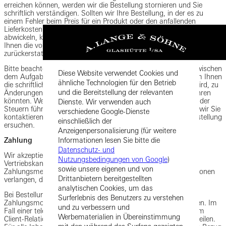
erreichen können, werden wir die Bestellung stornieren und Sie
schriftlich verständigen. Sollten wir Ihre Bestellung, in der es zu
einem Fehler beim Preis für ein Produkt oder den anfallenden
Lieferkosten gekommen ist, fälschlicherweise annehmen und
abwickeln, können wir die Lieferung des Produkts stornieren und
Ihnen die vollständige, von Ihnen bereits bezahlte Summe
zurückerstatten.
Bitte beachten Sie, dass Änderungen des geltenden Rechts zwischen
Diese Website verwendet Cookies und
dem Aufgabedatum Ihrer Bestellung und dem Datum, an dem Ihnen
ähnliche Technologien für den Betrieb
die schriftliche Bestell- und Versandbestätigung zugesendet wird, zu
und die Bereitstellung der relevanten
Änderungen der mit Ihrer Bestellung verbundenen Steuern führen
könnten. Wenn die resultierende Änderung zu einer Erhöhung der
Dienste. Wir verwenden auch
Steuern führt, die Ihnen in Rechnung gestellt werden, werden wir Sie
verschiedene Google-Dienste
kontaktieren und Sie um eine neuerliche Bestätigung Ihrer Bestellung
einschließlich der
ersuchen.
Anzeigenpersonalisierung (für weitere
Zahlung
Informationen lesen Sie bitte die
Datenschutz- und
Wir akzeptieren die im Rahmen des Bestellverfahrens über die
Nutzungsbedingungen von Google
)
Vertriebskanäle genannten Zahlungsmethoden. Je nach der
sowie unsere eigenen und von
Zahlungsmethode können wir von Ihnen zusätzliche Informationen
Drittanbietern bereitgestellten
verlangen, darunter bestimmte Formen zur Identifizierung.
analytischen Cookies, um das
Bei Bestellungen über die Plattformen müssen Sie die
Surferlebnis des Benutzers zu verstehen
Zahlungsmodalitäten in das entsprechende Formular eintragen. Im
und zu verbessern und
Fall einer telefonisch aufgegebenen Bestellung müssen Sie dem
Werbematerialien in Übereinstimmung
Client-Relations-Center Ihre vollständigen Zahlungsdaten mitteilen.