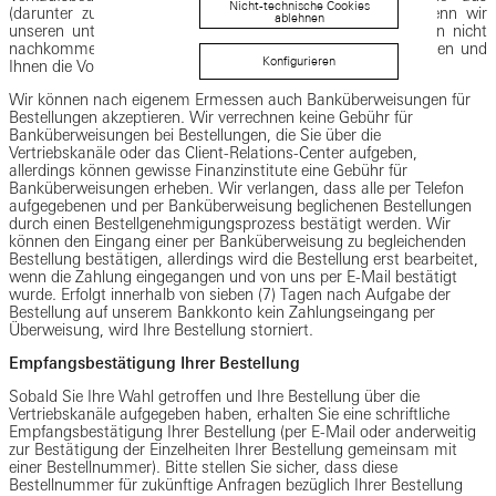
Nicht-technische Cookies
(darunter zum Beispiel ein Recht auf Rückerstattung). Wenn wir
ablehnen
unseren unten dargelegten Versand- und/oder Lieferpflichten nicht
nachkommen können, werden wir Sie per E-Mail verständigen und
Konfigurieren
Ihnen die Vorauszahlung unverzüglich zurückerstatten.
Wir können nach eigenem Ermessen auch Banküberweisungen für
Bestellungen akzeptieren. Wir verrechnen keine Gebühr für
Banküberweisungen bei Bestellungen, die Sie über die
Vertriebskanäle oder das Client-Relations-Center aufgeben,
allerdings können gewisse Finanzinstitute eine Gebühr für
Banküberweisungen erheben. Wir verlangen, dass alle per Telefon
aufgegebenen und per Banküberweisung beglichenen Bestellungen
durch einen Bestellgenehmigungsprozess bestätigt werden. Wir
können den Eingang einer per Banküberweisung zu begleichenden
Bestellung bestätigen, allerdings wird die Bestellung erst bearbeitet,
wenn die Zahlung eingegangen und von uns per E-Mail bestätigt
wurde. Erfolgt innerhalb von sieben (7) Tagen nach Aufgabe der
Bestellung auf unserem Bankkonto kein Zahlungseingang per
Überweisung, wird Ihre Bestellung storniert.
Empfangsbestätigung Ihrer Bestellung
Sobald Sie Ihre Wahl getroffen und Ihre Bestellung über die
Vertriebskanäle aufgegeben haben, erhalten Sie eine schriftliche
Empfangsbestätigung Ihrer Bestellung (per E-Mail oder anderweitig
zur Bestätigung der Einzelheiten Ihrer Bestellung gemeinsam mit
einer Bestellnummer). Bitte stellen Sie sicher, dass diese
Bestellnummer für zukünftige Anfragen bezüglich Ihrer Bestellung