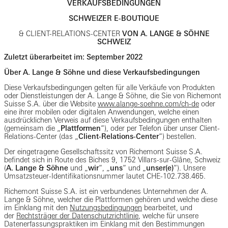
VERKAUFSBEDINGUNGEN
SCHWEIZER E-BOUTIQUE
& CLIENT-RELATIONS-CENTER
VON A. LANGE & SÖHNE
SCHWEIZ
Zuletzt überarbeitet im: September 2022
Über A. Lange & Söhne und diese Verkaufsbedingungen
Diese Verkaufsbedingungen gelten für alle Verkäufe von Produkten
oder Dienstleistungen der A. Lange & Söhne, die Sie von Richemont
Suisse S.A. über die Website
www.alange-soehne.com/ch-de
oder
eine ihrer mobilen oder digitalen Anwendungen, welche einen
ausdrücklichen Verweis auf diese Verkaufsbedingungen enthalten
(gemeinsam die „
Plattformen
“), oder per Telefon über unser Client-
Relations-Center (das „
Client-Relations-Center
“) bestellen.
Der eingetragene Gesellschaftssitz von Richemont Suisse S.A.
befindet sich in Route des Biches 9, 1752 Villars-sur-Glâne, Schweiz
(
A. Lange & Söhne
und „
wir
“, „
uns
“ und „
unser(e)
“). Unsere
Umsatzsteuer-Identifikationsnummer lautet CHE-102.738.465.
Richemont Suisse S.A. ist ein verbundenes Unternehmen der A.
Lange & Söhne, welcher die Plattformen gehören und welche diese
im Einklang mit den
Nutzungsbedingungen
bearbeitet, und
der
Rechtsträger der Datenschutzrichtlinie
, welche für unsere
Datenerfassungspraktiken im Einklang mit den Bestimmungen