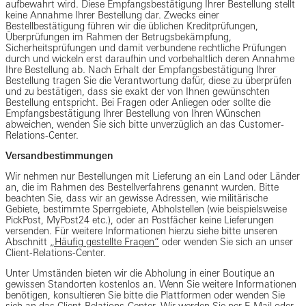
aufbewahrt wird. Diese Empfangsbestätigung Ihrer Bestellung stellt
keine Annahme Ihrer Bestellung dar. Zwecks einer
Bestellbestätigung führen wir die üblichen Kreditprüfungen,
Überprüfungen im Rahmen der Betrugsbekämpfung,
Sicherheitsprüfungen und damit verbundene rechtliche Prüfungen
durch und wickeln erst daraufhin und vorbehaltlich deren Annahme
Ihre Bestellung ab. Nach Erhalt der Empfangsbestätigung Ihrer
Bestellung tragen Sie die Verantwortung dafür, diese zu überprüfen
und zu bestätigen, dass sie exakt der von Ihnen gewünschten
Bestellung entspricht. Bei Fragen oder Anliegen oder sollte die
Empfangsbestätigung Ihrer Bestellung von Ihren Wünschen
abweichen, wenden Sie sich bitte unverzüglich an das Customer-
Relations-Center.
Versandbestimmungen
Wir nehmen nur Bestellungen mit Lieferung an ein Land oder Länder
an, die im Rahmen des Bestellverfahrens genannt wurden. Bitte
beachten Sie, dass wir an gewisse Adressen, wie militärische
Gebiete, bestimmte Sperrgebiete, Abholstellen (wie beispielsweise
PickPost, MyPost24 etc.), oder an Postfächer keine Lieferungen
versenden. Für weitere Informationen hierzu siehe bitte unseren
Abschnitt
„Häufig gestellte Fragen“
oder wenden Sie sich an unser
Client-Relations-Center.
Unter Umständen bieten wir die Abholung in einer Boutique an
gewissen Standorten kostenlos an. Wenn Sie weitere Informationen
benötigen, konsultieren Sie bitte die Plattformen oder wenden Sie
sich an das Client-Relations-Center. Wir werden Sie per E-Mail oder