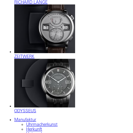
RICHARD LANGE
ZEITWERK
ODYSSEUS
Manufaktur
Uhrmacherkunst
Herkunft