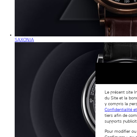
SAXONIA
Le présent site I
du Site et la bo
y compris la pers
Confidentialité e
tiers afin de com
supports publicit
Pour modifier ou