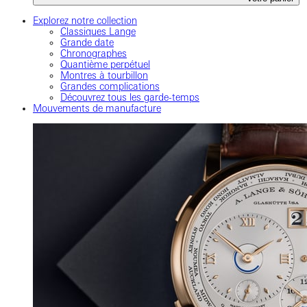
Explorez notre collection
Classiques Lange
Grande date
Chronographes
Quantième perpétuel
Montres à tourbillon
Grandes complications
Découvrez tous les garde-temps
Mouvements de manufacture