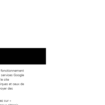
on fonctionnement
s services Google
le site
tiques et ceux de
nvoyer des
ez sur «