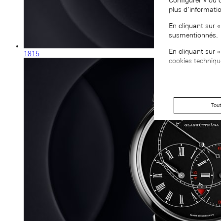
Configurer » ou 
plus d’informati
En cliquant sur 
susmentionnés.
En cliquant sur 
1815
cookies techniqu
Tou