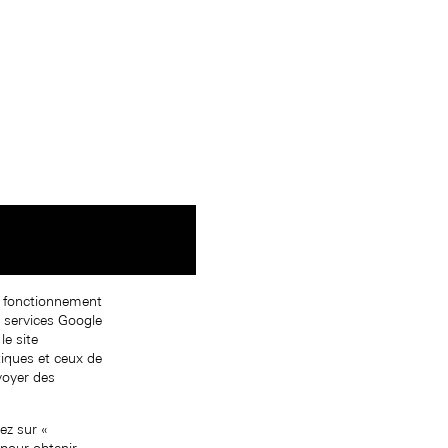
on fonctionnement
s services Google
le site
tiques et ceux de
nvoyer des
ez sur «