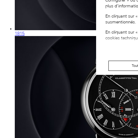
Configurer » ou 
plus d’informati
En cliquant sur 
susmentionnés.
En cliquant sur 
1815
cookies techniqu
Tou