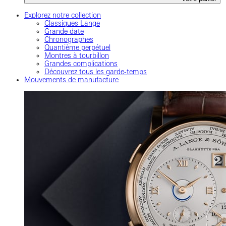
Explorez notre collection
Classiques Lange
Grande date
Chronographes
Quantième perpétuel
Montres à tourbillon
Grandes complications
Découvrez tous les garde-temps
Mouvements de manufacture