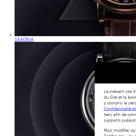
SAXONIA
Le présent site I
du Site et la bo
y compris la pers
Confidentialité e
tiers afin de com
supports publicit
Pour modifier ou