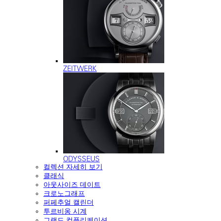
ZEITWERK
ODYSSEUS
컬렉션 자세히 보기
클래식
아웃사이즈 데이트
크로노그래프
퍼페추얼 캘린더
투르비옹 시계
그랜드 컴플리케이션