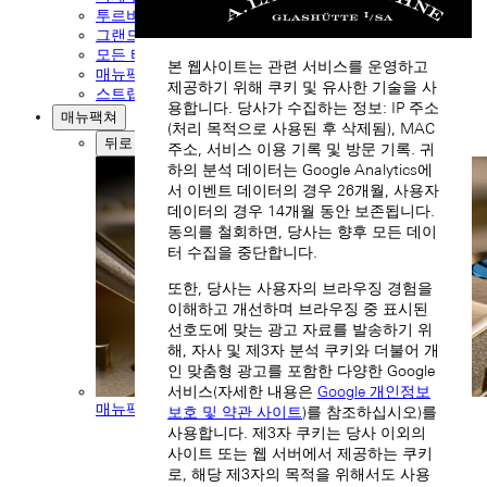
투르비옹 시계
그랜드 컴플리케이션
모든 타임피스 보기
본 웹사이트는 관련 서비스를 운영하고
매뉴팩쳐 무브먼트
제공하기 위해 쿠키 및 유사한 기술을 사
스트랩 및 버클
용합니다. 당사가 수집하는 정보: IP 주소
매뉴팩쳐
(처리 목적으로 사용된 후 삭제됨), MAC
뒤로
주소, 서비스 이용 기록 및 방문 기록. 귀
하의 분석 데이터는 Google Analytics에
서 이벤트 데이터의 경우 26개월, 사용자
데이터의 경우 14개월 동안 보존됩니다.
동의를 철회하면, 당사는 향후 모든 데이
터 수집을 중단합니다.
또한, 당사는 사용자의 브라우징 경험을
이해하고 개선하며 브라우징 중 표시된
선호도에 맞는 광고 자료를 발송하기 위
해, 자사 및 제3자 분석 쿠키와 더불어 개
인 맞춤형 광고를 포함한 다양한 Google
서비스(자세한 내용은
Google 개인정보
매뉴팩쳐 무브먼트
보호 및 약관 사이트
)를 참조하십시오)를
사용합니다. 제3자 쿠키는 당사 이외의
사이트 또는 웹 서버에서 제공하는 쿠키
로, 해당 제3자의 목적을 위해서도 사용