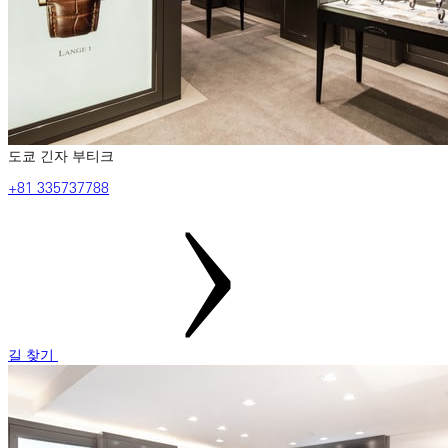
도쿄 긴자 부티크
‎+81‎ 335737788
길 찾기