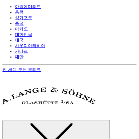
아랍에미리트
홍콩
싱가포르
중국
마카오
대한민국
태국
사우디아라비아
카타르
대만
전 세계 모든 부티크