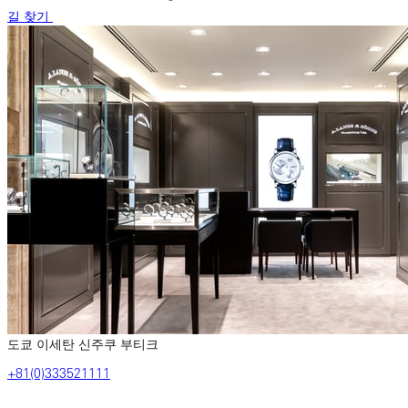
길 찾기
도쿄 이세탄 신주쿠 부티크
‎+81‎(0)‎333521111