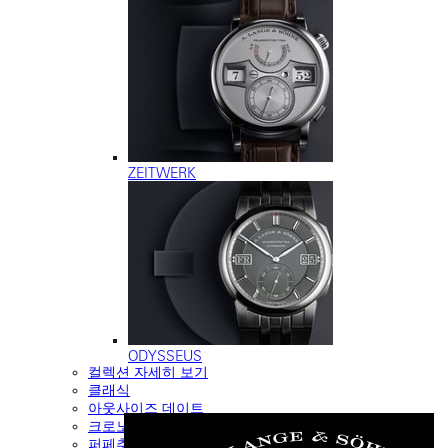
ZEITWERK
ODYSSEUS
컬렉션 자세히 보기
클래식
아웃사이즈 데이트
크로노그래프
퍼페추얼 캘린더