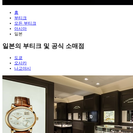
홈
부티크
모든 부티크
아시아
일본
일본의 부티크 및 공식 소매점
도쿄
오사카
나고야시