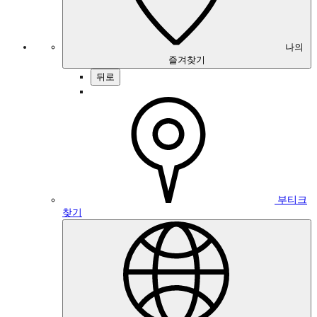
나의
즐겨찾기
뒤로
부티크
찾기