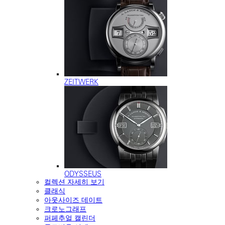
ZEITWERK
ODYSSEUS
컬렉션 자세히 보기
클래식
아웃사이즈 데이트
크로노그래프
퍼페추얼 캘린더