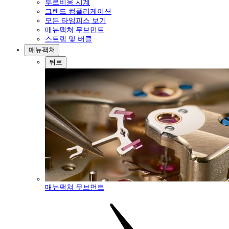
투르비옹 시계
그랜드 컴플리케이션
모든 타임피스 보기
매뉴팩쳐 무브먼트
스트랩 및 버클
매뉴팩쳐
뒤로
매뉴팩쳐 무브먼트