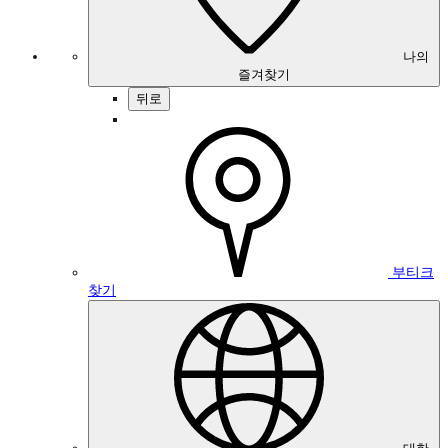
나의
즐겨찾기
뒤로
부티크
찾기