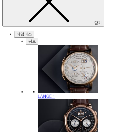
닫기
타임피스
뒤로
LANGE 1