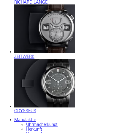
RICHARD LANGE
ZEITWERK
ODYSSEUS
Manufaktur
Uhrmacherkunst
Herkunft