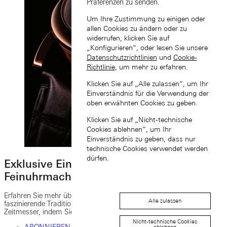
Präferenzen zu senden.
Um Ihre Zustimmung zu einigen oder
allen Cookies zu ändern oder zu
widerrufen, klicken Sie auf
„Konfigurieren“, oder lesen Sie unsere
Datenschutzrichtlinien
und
Cookie-
Richtlinie
, um mehr zu erfahren.
Klicken Sie auf „Alle zulassen“, um Ihr
Einverständnis für die Verwendung der
oben erwähnten Cookies zu geben.
Klicken Sie auf „Nicht-technische
Cookies ablehnen“, um Ihr
Einverständnis zu geben, dass nur
technische Cookies verwendet werden
dürfen.
Exklusive Einblicke in die Welt der
Feinuhrmacherei
Erfahren Sie mehr über A. Lange & Söhne und entdecken Sie die
Alle zulassen
faszinierende Tradition, einzigartige Geschichten und feinste
Zeitmesser, indem Sie unseren Newsletter abonnieren.
Nicht-technische Cookies