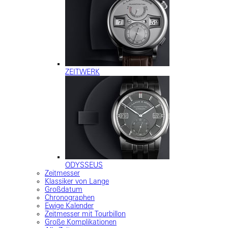
ZEITWERK
ODYSSEUS
Zeitmesser
Klassiker von Lange
Großdatum
Chronographen
Ewige Kalender
Zeitmesser mit Tourbillon
Große Komplikationen