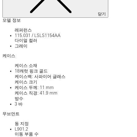
닫기
모델 정보
레퍼런스
115.031
/
LSLS1154AA
다이얼 컬러
그레이
케이스
케이스 소재
18캐럿 핑크 골드
케이스백: 사파이어 글래스
케이스 크기
케이스 두께: 11 mm
케이스 직경: 41.9 mm
방수
3 바
무브먼트
동 지정
L901.2
이동 부품 수