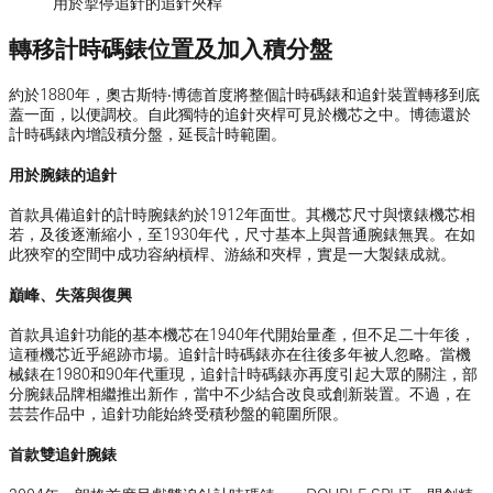
用於掣停追針的追針夾桿
轉移計時碼錶位置及加入積分盤
約於1880年，奧古斯特‧博德首度將整個計時碼錶和追針裝置轉移到底
蓋一面，以便調校。自此獨特的追針夾桿可見於機芯之中。博德還於
計時碼錶內增設積分盤，延長計時範圍。
用於腕錶的追針
首款具備追針的計時腕錶約於1912年面世。其機芯尺寸與懷錶機芯相
若，及後逐漸縮小，至1930年代，尺寸基本上與普通腕錶無異。在如
此狹窄的空間中成功容納槓桿、游絲和夾桿，實是一大製錶成就。
巔峰、失落與復興
首款具追針功能的基本機芯在1940年代開始量產，但不足二十年後，
這種機芯近乎絕跡市場。追針計時碼錶亦在往後多年被人忽略。當機
械錶在1980和90年代重現，追針計時碼錶亦再度引起大眾的關注，部
分腕錶品牌相繼推出新作，當中不少結合改良或創新裝置。不過，在
芸芸作品中，追針功能始終受積秒盤的範圍所限。
首款雙追針腕錶