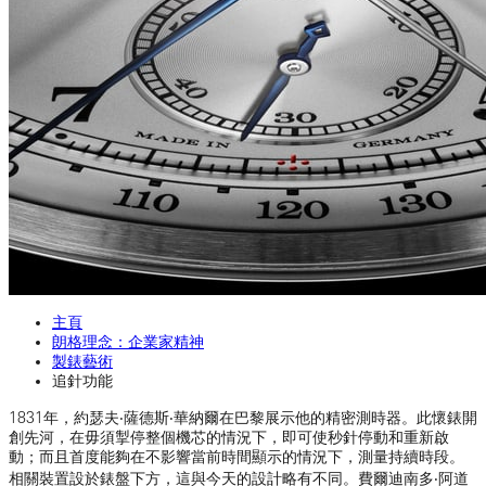
主頁
朗格理念：企業家精神
製錶藝術
追針功能
1831年，約瑟夫‧薩德斯‧華納爾在巴黎展示他的精密測時器。此懷錶開
創先河，在毋須掣停整個機芯的情況下，即可使秒針停動和重新啟
動；而且首度能夠在不影響當前時間顯示的情況下，測量持續時段。
相關裝置設於錶盤下方，這與今天的設計略有不同。費爾迪南多‧阿道