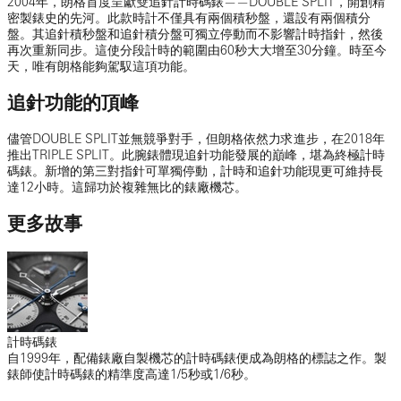
2004年，朗格首度呈獻雙追針計時碼錶——DOUBLE SPLIT，開創精
密製錶史的先河。此款時計不僅具有兩個積秒盤，還設有兩個積分
盤。其追針積秒盤和追針積分盤可獨立停動而不影響計時指針，然後
再次重新同步。這使分段計時的範圍由60秒大大增至30分鐘。時至今
天，唯有朗格能夠駕馭這項功能。
追針功能的頂峰
儘管DOUBLE SPLIT並無競爭對手，但朗格依然力求進步，在2018年
推出TRIPLE SPLIT。此腕錶體現追針功能發展的巔峰，堪為終極計時
碼錶。新增的第三對指針可單獨停動，計時和追針功能現更可維持長
達12小時。這歸功於複雜無比的錶廠機芯。
更多故事
計時碼錶
自1999年，配備錶廠自製機芯的計時碼錶便成為朗格的標誌之作。製
錶師使計時碼錶的精準度高達1/5秒或1/6秒。