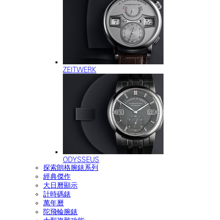
ZEITWERK
ODYSSEUS
探索朗格腕錶系列
經典傑作
大日曆顯示
計時碼錶
萬年曆
陀飛輪腕錶