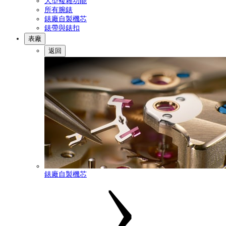
大型複雜功能
所有腕錶
錶廠自製機芯
錶帶與錶扣
表廠
返回
錶廠自製機芯