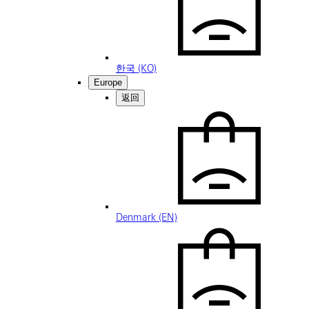
한국 (KO)
Europe
返回
Denmark (EN)