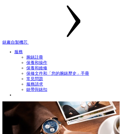
錶廠自製機芯
服務
腕錶註冊
保養和操作
保養和維修
保修文件和「您的腕錶歷史」手冊
常見問題
服務請求
錶帶與錶扣