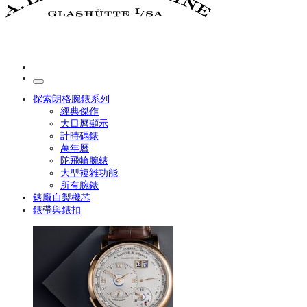
探索朗格腕錶系列
經典傑作
大日曆顯示
計時碼錶
萬年曆
陀飛輪腕錶
大型複雜功能
所有腕錶
錶廠自製機芯
錶帶與錶扣