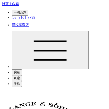
跳至主內容
中國台灣
(02) 8101-7798
尋找專賣店
腕錶
表廠
服務