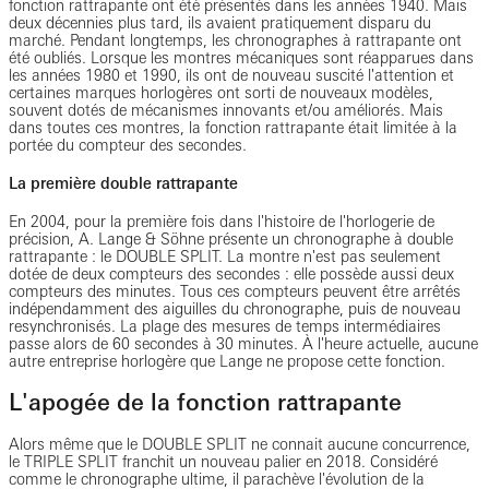
fonction rattrapante ont été présentés dans les années 1940. Mais
deux décennies plus tard, ils avaient pratiquement disparu du
marché. Pendant longtemps, les chronographes à rattrapante ont
été oubliés. Lorsque les montres mécaniques sont réapparues dans
les années 1980 et 1990, ils ont de nouveau suscité l'attention et
certaines marques horlogères ont sorti de nouveaux modèles,
souvent dotés de mécanismes innovants et/ou améliorés. Mais
dans toutes ces montres, la fonction rattrapante était limitée à la
portée du compteur des secondes.
La première double rattrapante
En 2004, pour la première fois dans l'histoire de l'horlogerie de
précision, A. Lange & Söhne présente un chronographe à double
rattrapante : le DOUBLE SPLIT. La montre n'est pas seulement
dotée de deux compteurs des secondes : elle possède aussi deux
compteurs des minutes. Tous ces compteurs peuvent être arrêtés
indépendamment des aiguilles du chronographe, puis de nouveau
resynchronisés. La plage des mesures de temps intermédiaires
passe alors de 60 secondes à 30 minutes. À l'heure actuelle, aucune
autre entreprise horlogère que Lange ne propose cette fonction.
L'apogée de la fonction rattrapante
Alors même que le DOUBLE SPLIT ne connait aucune concurrence,
le TRIPLE SPLIT franchit un nouveau palier en 2018. Considéré
comme le chronographe ultime, il parachève l'évolution de la