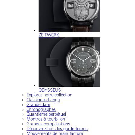
ZEITWERK
ODYSSEUS
Explorez notre collection
Classiques Lange
Grande date
Chronographes
Quantième perpétuel
Montres à tourbillon
Grandes complications
Découvrez tous les garde-temps
Mouvements de manufacture