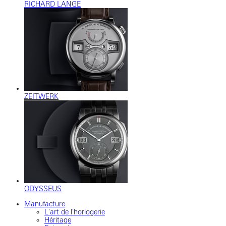
RICHARD LANGE
ZEITWERK
ODYSSEUS
Manufacture
L'art de l'horlogerie
Héritage