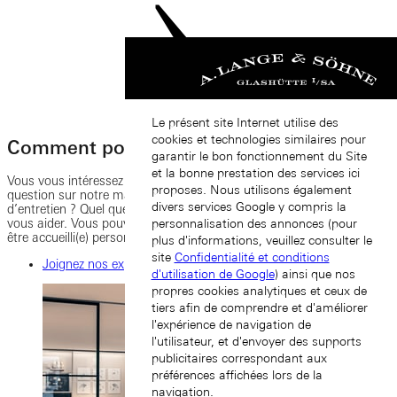
Le présent site Internet utilise des
cookies et technologies similaires pour
Comment pouvons-nous vous aider ?
garantir le bon fonctionnement du Site
et la bonne prestation des services ici
Vous vous intéressez à l’un de nos modèles ? Vous avez une
proposes. Nous utilisons également
question sur notre manufacture ? Vous souhaitez faire une demande
divers services Google y compris la
d’entretien ? Quel que soit votre besoin, nous serons heureux de
vous aider. Vous pouvez nous joindre par téléphone et e-mail, ou
personnalisation des annonces (pour
être accueilli(e) personnellement dans l’une de nos boutiques.
plus d'informations, veuillez consulter le
site
Confidentialité et conditions
Joignez nos experts
d'utilisation de Google
) ainsi que nos
propres cookies analytiques et ceux de
tiers afin de comprendre et d'améliorer
l'expérience de navigation de
l'utilisateur, et d'envoyer des supports
publicitaires correspondant aux
préférences affichées lors de la
navigation.