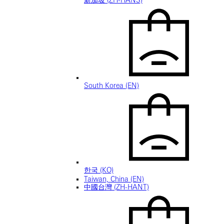
新加坡 (ZH-HANS)
South Korea (EN)
한국 (KO)
Taiwan, China (EN)
中國台灣 (ZH-HANT)