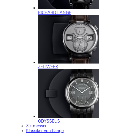
RICHARD LANGE
ZEITWERK
ODYSSEUS
Zeitmesser
Klassiker von Lange