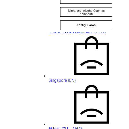
Nicht-technische Cookies
ablehnen
日本 (JA)
Macau SAR, China (EN)
Konfigurieren
中国澳门特别行政区 (ZH-HANS)
中國澳門特別行政區 (ZH-HANT)
Singapore (EN)