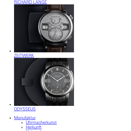
RICHARD LANGE
ZEITWERK
ODYSSEUS
Manufaktur
Uhrmacherkunst
Herkunft