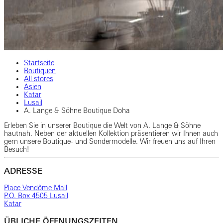
Startseite
Boutiquen
All stores
Asien
Katar
Lusail
A. Lange & Söhne Boutique Doha
Erleben Sie in unserer Boutique die Welt von A. Lange & Söhne
hautnah. Neben der aktuellen Kollektion präsentieren wir Ihnen auch
gern unsere Boutique- und Sondermodelle. Wir freuen uns auf Ihren
Besuch!
ADRESSE
Place Vendôme Mall
P.O. Box 4505 Lusail
Katar
ÜBLICHE ÖFFNUNGSZEITEN