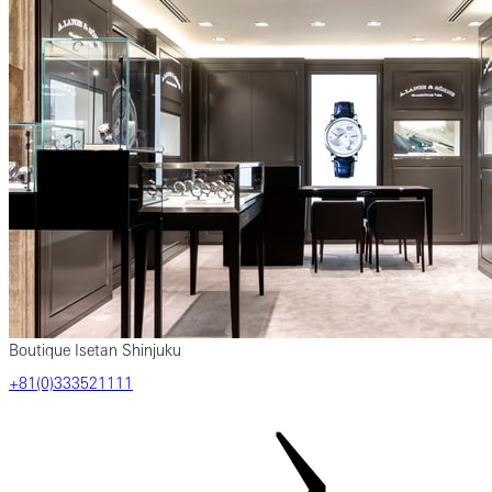
Boutique Isetan Shinjuku
‎+81‎(0)‎333521111