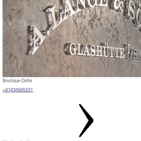
Boutique Doha
+97430565331