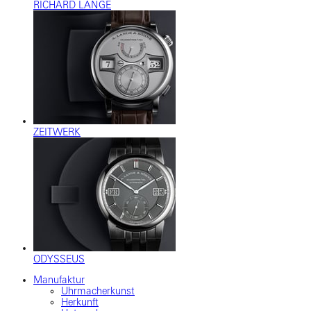
RICHARD LANGE
ZEITWERK
ODYSSEUS
Manufaktur
Uhrmacherkunst
Herkunft