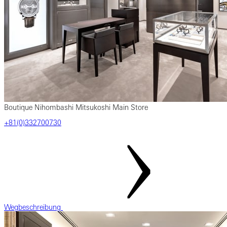
Boutique Nihombashi Mitsukoshi Main Store
‎+81(0)332700730
Wegbeschreibung