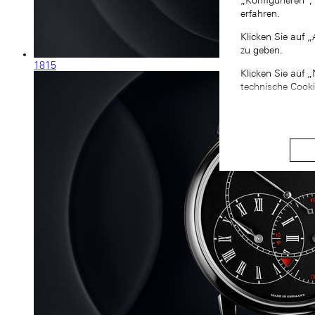
„Konfigurieren“,
erfahren.
Klicken Sie auf 
zu geben.
1815
Klicken Sie auf 
technische Cook