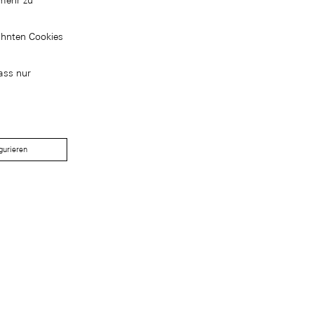
mehr zu
ähnten Cookies
ass nur
gurieren