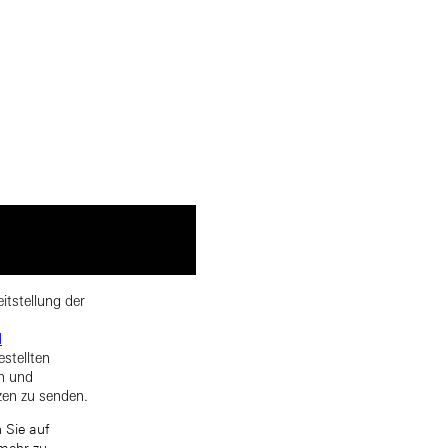
itstellung der
d
estellten
rn und
zen zu senden.
 Sie auf