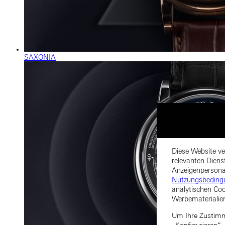
SAXONIA
Diese Website ve
relevanten Diens
Anzeigenpersonal
Nutzungsbeding
analytischen Coo
Werbematerialie
Um Ihre Zustimmu