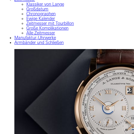
Klassiker von Lange
Großdatum
Chronographen
Ewige Kalender
Zeitmesser mit Tourbillon
Große Komplikationen
Alle Zeitmesser
Manufaktur-Uhrwerke
Armbänder und Schließen