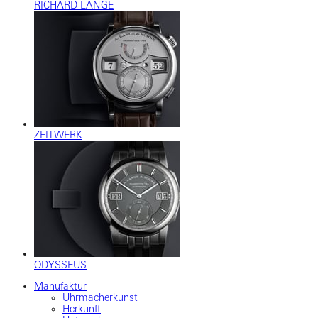
RICHARD LANGE
ZEITWERK
ODYSSEUS
Manufaktur
Uhrmacherkunst
Herkunft