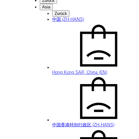
Zurück
Asia
Zurück
中国 (ZH-HANS)
Hong Kong SAR, China (EN)
中国香港特别行政区 (ZH-HANS)