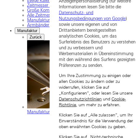
Ewige Kalender
Anzeigenpersonalisierung (für weitere
Zeitmesser mit Tourbillon
Informationen lesen Sie bitte die
Große Komplikationen
Datenschutz- und
Alle Zeitmesser
Nutzungsbedingungen von Google
)
Manufaktur-Uhrwerke
sowie unsere eigenen und von
Armbänder und Schließen
Drittanbietern bereitgestellten
Manufaktur
analytischen Cookies, um das
Zurück
Surferlebnis des Benutzers zu verstehen
und zu verbessern und
Werbematerialien in Übereinstimmung
mit den während des Surfens gezeigten
Präferenzen zu senden.
Um Ihre Zustimmung zu einigen oder
allen Cookies zu ändern oder zu
widerrufen, klicken Sie auf
„Konfigurieren“, oder lesen Sie unsere
Datenschutzrichtlinien
und
Cookie-
Richtlinie
, um mehr zu erfahren.
Manufaktur-Uhrwerke
Klicken Sie auf „Alle zulassen“, um Ihr
Einverständnis für die Verwendung der
oben erwähnten Cookies zu geben.
Klicken Sie auf „Nicht-technische