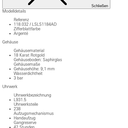
Schließen
Modelldetails
Referenz
118.032
/
LSLS1184AD
Zifferblattfarbe
Argenté
Gehäuse
Gehäusematerial
18 Karat Rotgold
Gehäuseboden: Saphirglas
Gehäusemaße
Gehäusehöhe: 9,1 mm
Wasserdichtheit
3 bar
Uhrwerk
Uhrwerkbezeichnung
L931.5
Uhrwerksteile
238
Aufzugsmechanismus
Handaufzug
Gangreserve
42 Stunden