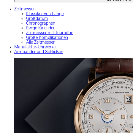
Zeitmesser
Klassiker von Lange
Großdatum
Chronographen
Ewige Kalender
Zeitmesser mit Tourbillon
Große Komplikationen
Alle Zeitmesser
Manufaktur-Uhrwerke
Armbänder und Schließen