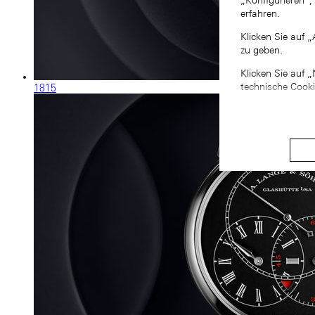
„Konfigurieren“,
erfahren.
Klicken Sie auf 
zu geben.
Klicken Sie auf 
technische Cook
1815