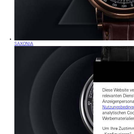
SAXONIA
Diese Website ve
relevanten Diens
Anzeigenpersonal
Nutzungsbeding
analytischen Coo
Werbematerialie
Um Ihre Zustimmu