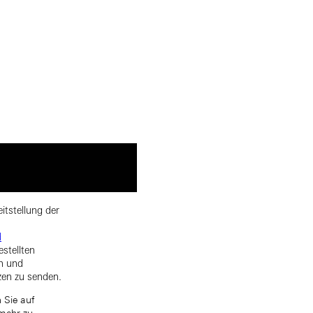
itstellung der
d
estellten
rn und
zen zu senden.
 Sie auf