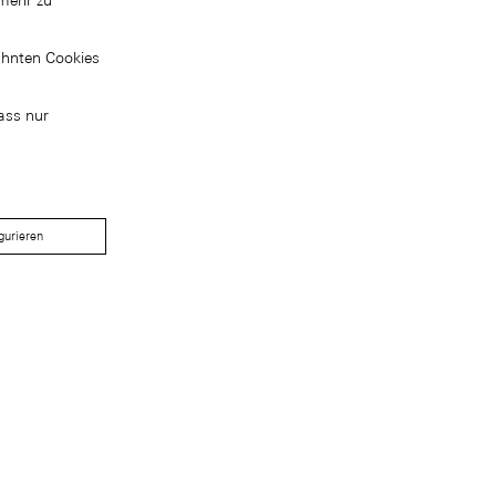
mehr zu
ähnten Cookies
ass nur
gurieren