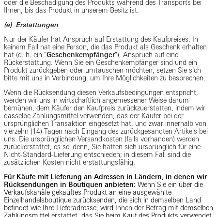
oder die Beschädigung des Produkts während des Transports bei
Ihnen, bis das Produkt in unserem Besitz ist.
(e) Erstattungen
Nur der Käufer hat Anspruch auf Erstattung des Kaufpreises. In
keinem Fall hat eine Person, die das Produkt als Geschenk erhalten
hat (d. h. ein "
Geschenkempfänger
"), Anspruch auf eine
Rückerstattung. Wenn Sie ein Geschenkempfänger sind und ein
Produkt zurückgeben oder umtauschen möchten, setzen Sie sich
bitte mit uns in Verbindung, um Ihre Möglichkeiten zu besprechen.
Wenn die Rücksendung diesen Verkaufsbedingungen entspricht,
werden wir uns in wirtschaftlich angemessener Weise darum
bemühen, dem Käufer den Kaufpreis zurückzuerstatten, indem wir
dasselbe Zahlungsmittel verwenden, das der Käufer bei der
ursprünglichen Transaktion eingesetzt hat, und zwar innerhalb von
vierzehn (14) Tagen nach Eingang des zurückgesandten Artikels bei
uns. Die ursprünglichen Versandkosten (falls vorhanden) werden
zurückerstattet, es sei denn, Sie hatten sich ursprünglich für eine
Nicht-Standard-Lieferung entschieden; in diesem Fall sind die
zusätzlichen Kosten nicht erstattungsfähig.
Für Käufe mit Lieferung an Adressen in Ländern, in denen wir
Rücksendungen in Boutiquen anbieten:
Wenn Sie ein über die
Verkaufskanäle gekauftes Produkt an eine ausgewählte
Einzelhandelsboutique zurücksenden, die sich in demselben Land
befindet wie Ihre Lieferadresse, wird
Ihnen
der Betrag mit demselben
Zahlungsmittel
erstattet
, das Sie beim Kauf des Produkts verwendet