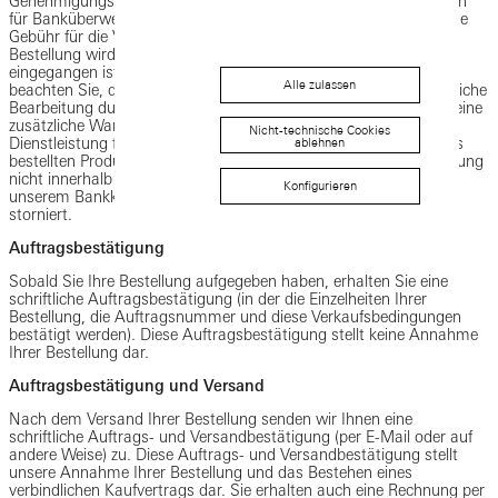
Genehmigungsverfahren unterliegen. Wir erheben keine Gebühren
für Banküberweisungen: Einige Finanzinstitute können jedoch eine
Gebühr für die Verwendung einer Banküberweisung erheben. Die
Bestellung wird erst bearbeitet, wenn die Zahlung bei uns
eingegangen ist und von uns per E-Mail bestätigt wurde. Bitte
Alle zulassen
beachten Sie, dass Zahlungen per Banküberweisung eine zusätzliche
Bearbeitung durch unseren Ambassador erfordern und dass es eine
zusätzliche Wartezeit geben kann, bevor ein Produkt oder eine
Nicht-technische Cookies
Dienstleistung freigegeben werden kann, abhängig vom Wert des
ablehnen
bestellten Produkts oder der Dienstleistung. Wenn Ihre Überweisung
nicht innerhalb von sieben (7) Tagen nach Ihrer Bestellung auf
Konfigurieren
unserem Bankkonto gutgeschrieben wird, wird Ihre Bestellung
storniert.
Auftragsbestätigung
Sobald Sie Ihre Bestellung aufgegeben haben, erhalten Sie eine
schriftliche Auftragsbestätigung (in der die Einzelheiten Ihrer
Bestellung, die Auftragsnummer und diese Verkaufsbedingungen
bestätigt werden). Diese Auftragsbestätigung stellt keine Annahme
Ihrer Bestellung dar.
Auftragsbestätigung und Versand
Nach dem Versand Ihrer Bestellung senden wir Ihnen eine
schriftliche Auftrags- und Versandbestätigung (per E-Mail oder auf
andere Weise) zu. Diese Auftrags- und Versandbestätigung stellt
unsere Annahme Ihrer Bestellung und das Bestehen eines
verbindlichen Kaufvertrags dar. Sie erhalten auch eine Rechnung per