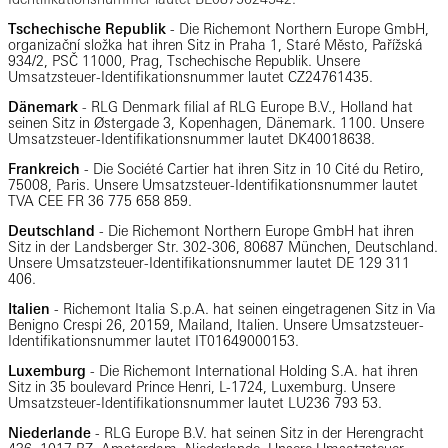
Tschechische Republik
- Die Richemont Northern Europe GmbH,
organizační složka hat ihren Sitz in Praha 1, Staré Město, Pařížská
934/2, PSČ 11000, Prag, Tschechische Republik. Unsere
Umsatzsteuer-Identifikationsnummer lautet CZ24761435.
Dänemark
-
RLG Denmark filial af RLG Europe B.V., Holland hat
seinen Sitz in Østergade 3, Kopenhagen, Dänemark. 1100. Unsere
Umsatzsteuer-Identifikationsnummer lautet DK40018638.
Frankreich
- Die Société Cartier hat ihren Sitz in 10 Cité du Retiro,
75008, Paris. Unsere Umsatzsteuer-Identifikationsnummer lautet
TVA CEE FR 36 775 658 859.
Deutschland
- Die Richemont Northern Europe GmbH hat ihren
Sitz in der Landsberger Str. 302-306, 80687 München, Deutschland.
Unsere Umsatzsteuer-Identifikationsnummer lautet DE 129 311
406.
Italien
- Richemont Italia S.p.A. hat seinen eingetragenen Sitz in Via
Benigno Crespi 26, 20159, Mailand, Italien. Unsere Umsatzsteuer-
Identifikationsnummer lautet IT01649000153.
Luxemburg
- Die Richemont International Holding S.A. hat ihren
Sitz in 35 boulevard Prince Henri, L-1724, Luxemburg. Unsere
Umsatzsteuer-Identifikationsnummer lautet LU236 793 53.
Niederlande
- RLG Europe B.V. hat seinen Sitz in der Herengracht