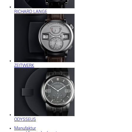
RICHARD LANGE
ZEITWERK
ODYSSEUS
Manufaktur