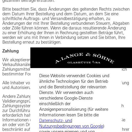
gezahlten Beträge erstatten.
Bitte beachten Sie, dass Änderungen des geltenden Rechts zwischen
dem Datum Ihrer Bestellung und dem Datum, an dem Sie eine
schriftliche Auftrags- und Versandbestätigung erhalten, zu
Änderungen der mit Ihrer Bestellung verbundenen Steuern, Abgaben
oder Zölle führen können. Wenn die daraus resultierende Änderung
zu einer Erhöhung der Ihnen in Rechnung gestellten Beträge führt,
werden wir uns mit Ihnen in Verbindung setzen und Sie bitten, Ihre
Bestellung erneut zu bestätigen.
Zahlung
Wir akzeptieren die im Rahmen des Bestellvorgangs über die
Verkaufskanäle angegebenen Zahlungsarten. Je nach
Zahlungsmittel können wir zusätzliche Informationen, einschließlich
bestimmter Formen der Identifizierung, verlangen.
Diese Website verwendet Cookies und
ähnliche Technologien für den Betrieb
Alle Inhaber von Zahlungskarten unterliegen der Validierungsprüfung
und die Bereitstellung der relevanten
und Autorisierung durch den Kartenaussteller.
Dienste. Wir verwenden auch
Andere Zahlungsmethoden können ebenfalls einer
verschiedene Google-Dienste
Validierungsprüfung und Autorisierung durch die Anbieter von
einschließlich der
Zahlungssystemen unterliegen. Sie ermächtigen uns ausdrücklich
Anzeigenpersonalisierung (für weitere
zur Durchführung von Sicherheitsprüfungen, wenn wir dies für
Informationen lesen Sie bitte die
erforderlich halten, zur Übermittlung oder zum Erhalt von
Informationen (einschließlich aktualisierter Informationen) über Sie
Datenschutz- und
an oder von Dritten von Zeit zu Zeit, einschließlich, aber nicht
Nutzungsbedingungen von Google
)
beschränkt auf Ihre Zahlungskartendaten, zur Authentifizierung Ihrer
sowie unsere eigenen und von