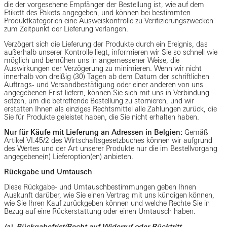
die der vorgesehene Empfänger der Bestellung ist, wie auf dem
Etikett des Pakets angegeben, und können bei bestimmten
Produktkategorien eine Ausweiskontrolle zu Verifizierungszwecken
zum Zeitpunkt der Lieferung verlangen.
Verzögert sich die Lieferung der Produkte durch ein Ereignis, das
außerhalb unserer Kontrolle liegt, informieren wir Sie so schnell wie
möglich und bemühen uns in angemessener Weise, die
Auswirkungen der Verzögerung zu minimieren. Wenn wir nicht
innerhalb von dreißig (30) Tagen ab dem Datum der schriftlichen
Auftrags- und Versandbestätigung oder einer anderen von uns
angegebenen Frist liefern, können Sie sich mit uns in Verbindung
setzen, um die betreffende Bestellung zu stornieren, und wir
erstatten Ihnen als einziges Rechtsmittel alle Zahlungen zurück, die
Sie für Produkte geleistet haben, die Sie nicht erhalten haben.
Nur für Käufe mit Lieferung an Adressen in Belgien:
Gemäß
Artikel VI.45/2 des Wirtschaftsgesetzbuches können wir aufgrund
des Wertes und der Art unserer Produkte nur die im Bestellvorgang
angegebene(n) Lieferoption(en) anbieten.
Rückgabe und Umtausch
Diese Rückgabe- und Umtauschbestimmungen geben Ihnen
Auskunft darüber, wie Sie einen Vertrag mit uns kündigen können,
wie Sie Ihren Kauf zurückgeben können und welche Rechte Sie in
Bezug auf eine Rückerstattung oder einen Umtausch haben.
(a) Rückgabefrist/Recht auf Widerruf oder Rücktritt