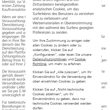
Identität, zur Validierung Ihrer Zahlungskarte, zur Einholung einer
Drittanbietern bereitgestellten
ersten Zahlungskartenautorisierung und zur Autorisierung einzelner
analytischen Cookies, um das
Kauftransaktionen.
Surferlebnis des Benutzers zu verstehen
Wenn wir eine teilweise oder vollständige Vorauszahlung als
und zu verbessern und
Vorauszahlungsmethode anbieten, um ein Produkt oder eine
Werbematerialien in Übereinstimmung
Dienstleistung zu reservieren oder vorzubestellen, wird der
mit den während des Surfens gezeigten
Vorauszahlungsbetrag schriftlich mit Ihrer Bestellung bekannt
Präferenzen zu senden.
gegeben und unmittelbar nach der Aufgabe Ihrer Bestellung
eingezogen. Wir reservieren Ihr Produkt oder Ihre Dienstleistung für
Um Ihre Zustimmung zu einigen oder
den in Ihrer Bestellung angegebenen Zeitraum und behalten uns
danach das Recht vor, das reservierte Produkt oder die
allen Cookies zu ändern oder zu
Dienstleistung zu verkaufen. Wenn Sie eine Zahlungskarte oder eine
widerrufen, klicken Sie auf
auf den Plattformen angebotene Sofort- oder Frühbucher-
„Konfigurieren“, oder lesen Sie unsere
Zahlungslösung als Zahlungsmethode verwenden, kann der volle
Datenschutzrichtlinien
und
Cookie-
Betrag Ihres Kaufs sofort nach Aufgabe Ihrer Bestellung eingezogen
Richtlinie
, um mehr zu erfahren.
oder auf Ihrer Zahlungsmethode gesperrt werden.
Die Vorauszahlung hat keinen Einfluss auf Ihre gesetzlichen Rechte
Klicken Sie auf „Alle zulassen“, um Ihr
gemäß diesen Verkaufsbedingungen. Sobald Ihre Bestellung
Einverständnis für die Verwendung der
versandt wurde, erhalten Sie eine E-Mail mit der Auftrags- und
oben erwähnten Cookies zu geben.
Versandbestätigung. Wenn wir unseren unten aufgeführten Versand-
und/oder Lieferverpflichtungen nicht nachkommen können, werden
Klicken Sie auf „Nicht-technische
wir Sie per E-Mail benachrichtigen und Ihnen die Vorauszahlung
Cookies ablehnen“, um Ihr
unverzüglich erstatten.
Einverständnis zu geben, dass nur
Für telefonische oder anderweitig direkt mit uns vereinbarte
technische Cookies verwendet werden
Bestellungen können wir Banküberweisungen akzeptieren, die einem
dürfen.