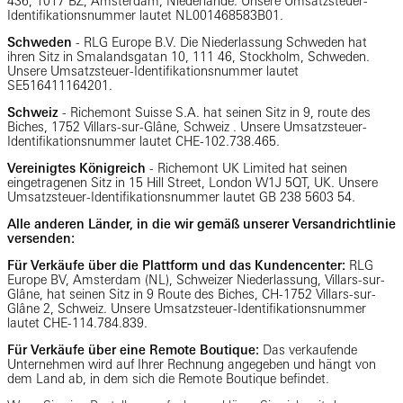
436, 1017 BZ, Amsterdam, Niederlande. Unsere Umsatzsteuer-
Identifikationsnummer lautet NL001468583B01.
Schweden
- RLG Europe B.V. Die Niederlassung Schweden hat
ihren Sitz in Smalandsgatan 10, 111 46, Stockholm, Schweden.
Unsere Umsatzsteuer-Identifikationsnummer lautet
SE516411164201.
Schweiz
- Richemont Suisse S.A. hat seinen Sitz in 9, route des
Biches, 1752 Villars-sur-Glâne, Schweiz . Unsere Umsatzsteuer-
Identifikationsnummer lautet CHE-102.738.465.
Vereinigtes Königreich
- Richemont
UK Limited hat seinen
eingetragenen Sitz in 15 Hill Street, London W1J 5QT, UK. Unsere
Umsatzsteuer-Identifikationsnummer lautet GB 238 5603 54.
Alle anderen Länder, in die wir gemäß unserer Versandrichtlinie
versenden:
Für Verkäufe über die Plattform und das Kundencenter:
RLG
Europe BV, Amsterdam (NL), Schweizer Niederlassung, Villars-sur-
Glâne, hat seinen Sitz in 9 Route des Biches, CH-1752 Villars-sur-
Glâne 2, Schweiz. Unsere Umsatzsteuer-Identifikationsnummer
lautet CHE-114.784.839.
Für Verkäufe über eine Remote Boutique:
Das verkaufende
Unternehmen wird auf Ihrer Rechnung angegeben und hängt von
dem Land ab, in dem sich die Remote Boutique befindet.