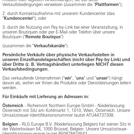
Verkaufsbedingungen verweisen (zusammen die "
Plattformen
");
2. durch Kontaktaufnahme mit unserem Kundencenter (das
"
Kundencenter
"); oder
3. durch die Nutzung von Pay-by-Link bei einer Veranstaltung, in
unseren Boutiquen oder per E-Mail oder Telefon über unsere
Boutiquen ("
Remote Boutique
")
(zusammen die "
Verkaufskanäle
").
Persönliche Verkäufe über physische Verkaufsstellen in
unseren Einzelhandelsgeschäften (nicht über Pay-by-Link) und
über Dritte (z. B. Vertragshändler) unterliegen NICHT diesen
Verkaufsbedingungen.
Das verkaufende Unternehmen ("
wir
", "
uns
" und "
unser
") hängt
davon ab, wohin wir Ihnen die Produkte oder Dienstleistungen liefern
werden.
Für Einkäufe mit Lieferung an Adressen in:
Österreich
- Richemont Northern Europe GmbH - Niederlassung
Österreich mit Sitz am Kohlmarkt 1, 1010, Wien, Österreich. Unsere
Umsatzsteuer-Identifikationsnummer lautet ATU44737308.
Belgien
-
RLG Europe B.V. (Niederlassung Belgien) hat seinen Sitz in
der Waterloolaan 54, 1000 Brüssel, Belgien. Unsere Umsatzsteuer-
Identifikationsnummer lautet BE0875624542.