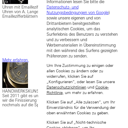
Informationen lesen Sie bitte die
Datenschutz- und
Uhren mit Emaillezifferblatt
Uhren von A. Lange & Söhne mit kunstvoll gefertigten
Nutzungsbedingungen von Google
)
Emaillezifferblättern sind seltene Sammlerobjekte.
sowie unsere eigenen und von
Drittanbietern bereitgestellten
analytischen Cookies, um das
Surferlebnis des Benutzers zu verstehen
und zu verbessern und
Werbematerialien in Übereinstimmung
mit den während des Surfens gezeigten
Präferenzen zu senden.
Mehr erfahren
Um Ihre Zustimmung zu einigen oder
allen Cookies zu ändern oder zu
widerrufen, klicken Sie auf
„Konfigurieren“, oder lesen Sie unsere
Datenschutzrichtlinien
und
Cookie-
HANDWERKSKUNST-Modelle
Richtlinie
, um mehr zu erfahren.
Seit 2011 gibt es unsere HANDWERKSKUNST-Modelle, mit denen
wir die Finissierung von Gehäusen, Uhrwerken und Zifferblättern
Klicken Sie auf „Alle zulassen“, um Ihr
nochmals auf die Spitze treiben.
Einverständnis für die Verwendung der
oben erwähnten Cookies zu geben.
Klicken Sie auf „Nicht-technische
Cookies ablehnen“, um Ihr