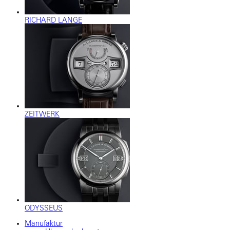
RICHARD LANGE
ZEITWERK
ODYSSEUS
Manufaktur