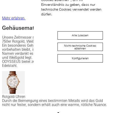
Einverständnis zu geben, dass nur
technische Cookies verwendet werden
dürfen.
Mehr erfahren
Gehäusematerialien
Alle zulassen
Unsere Zeitmesser sind zum überwiegenden Teil mit Gehäusen aus
750er Rotgold, Weißgold, Gelbgold oder 950er Platin ausgestattet.
Ein besonderes Gehäusematerial, das wenigen limitierten Modellen
Nicht-technische Cookies
ablehnen
vorbehalten bleibt, ist das Lange-exklusive HONEYGOLD®. Seinen
Namen verdankt es dem warmen Farbton, der zwischen 750er Rot-
und Weißgold liegt. Unsere sportlich-elegante Uhrenfamilie
Konfigurieren
ODYSSEUS bietet zudem wasserdichte Gehäuse aus Titan und
Edelstahl.
Rotgold-Uhren
Durch die Beimengung eines bestimmten Metalls wird das Gold
nicht nur fester, sondern erhält auch eine warme, rötliche Nuance.