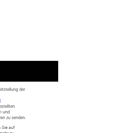
itstellung der
d
estellten
rn und
zen zu senden.
 Sie auf