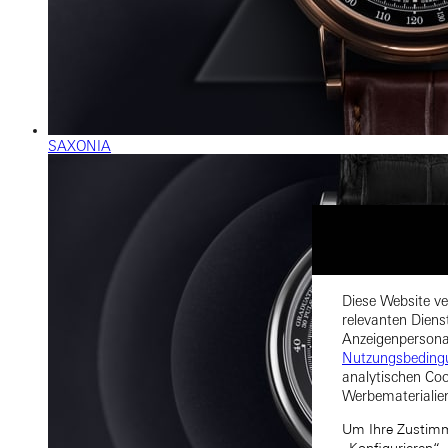
SAXONIA
Diese Website ve
relevanten Diens
Anzeigenpersonal
Nutzungsbeding
analytischen Coo
Werbematerialie
Um Ihre Zustimmu