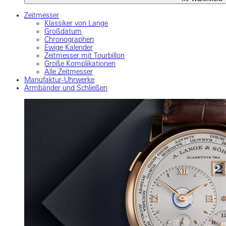
Zeitmesser
Klassiker von Lange
Großdatum
Chronographen
Ewige Kalender
Zeitmesser mit Tourbillon
Große Komplikationen
Alle Zeitmesser
Manufaktur-Uhrwerke
Armbänder und Schließen