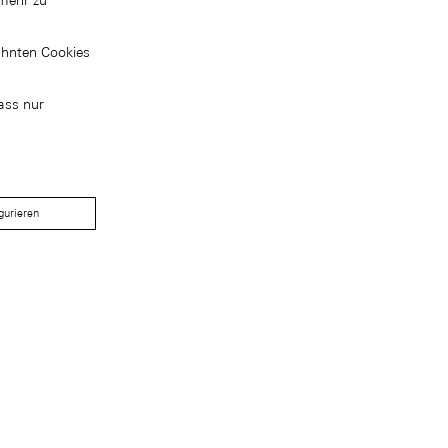
mehr zu
ähnten Cookies
ass nur
gurieren