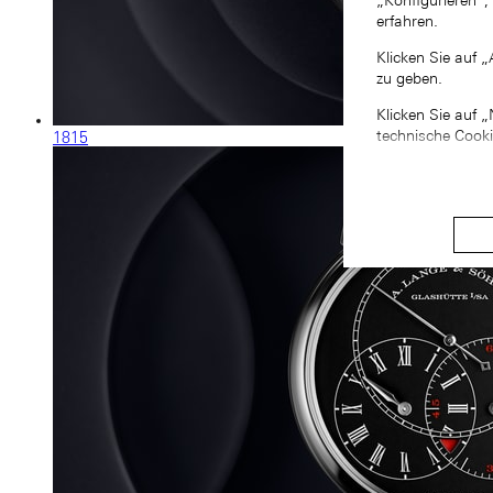
„Konfigurieren“,
erfahren.
Klicken Sie auf 
zu geben.
Klicken Sie auf 
technische Cook
1815