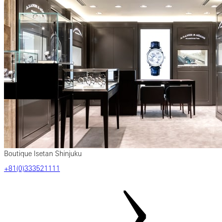
Boutique Isetan Shinjuku
‎+81‎(0)‎333521111