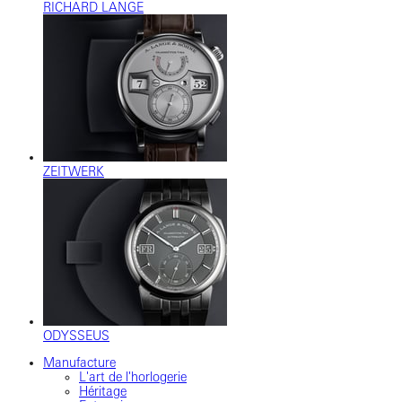
RICHARD LANGE
ZEITWERK
ODYSSEUS
Manufacture
L'art de l'horlogerie
Héritage