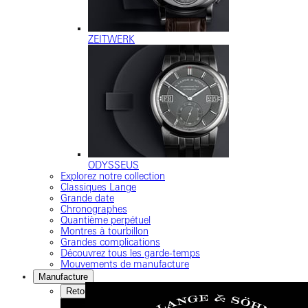
ZEITWERK
ODYSSEUS
Explorez notre collection
Classiques Lange
Grande date
Chronographes
Quantième perpétuel
Montres à tourbillon
Grandes complications
Découvrez tous les garde-temps
Mouvements de manufacture
Manufacture
Retour