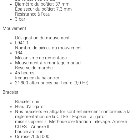
Diamètre du boîtier: 37 mm
Épaisseur du boîtier: 7,3 mm
Résistance à l'eau
3 bar
Mouvement
Désignation du mouvement
L941.1
Nombre de pièces du mouvement
164
Mécanisme de remontage
Mouvement à remontage manuel
Réserve de marche
45 heures
fréquence du balancier
21 600 alternances par heure (3,0 Hz)
Bracelet
Bracelet cuir
Peau d'alligator
Nos bracelets en alligator sont entièrement conformes à la
réglementation de la CITES : Espèce - alligator
mississippiensis. Méthode d'extraction - élevage. Annexe
CITES - Annexe II
boucle ardillon
Or rose 750/1000