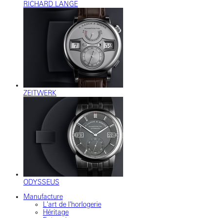
RICHARD LANGE
ZEITWERK
ODYSSEUS
Manufacture
L'art de l'horlogerie
Héritage