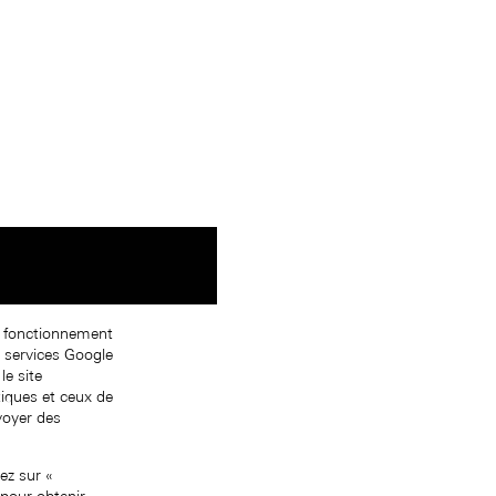
on fonctionnement
s services Google
le site
tiques et ceux de
nvoyer des
ez sur «