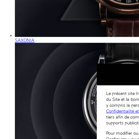
SAXONIA
Le présent site I
du Site et la bo
y compris la pers
Confidentialité e
tiers afin de com
supports publicit
Pour modifier ou