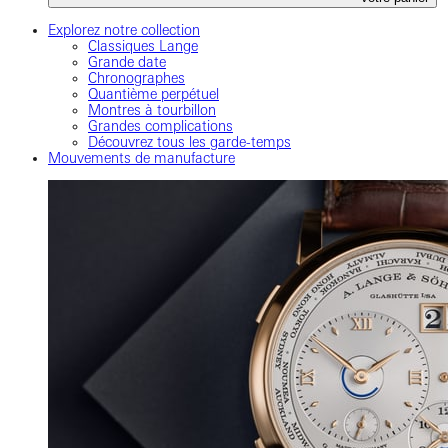
Explorez notre collection
Classiques Lange
Grande date
Chronographes
Quantième perpétuel
Montres à tourbillon
Grandes complications
Découvrez tous les garde-temps
Mouvements de manufacture