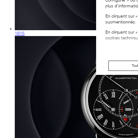
Configurer » ou 
plus d’informati
En cliquant sur 
susmentionnés.
En cliquant sur 
1815
cookies techniqu
Tou