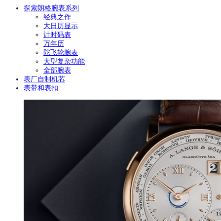
探索朗格腕表系列
经典之作
大日历显示
计时码表
万年历
陀飞轮腕表
大型复杂功能
全部腕表
表厂自制机芯
表带和表扣