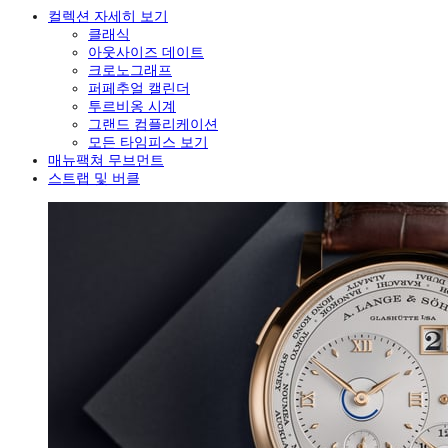
컬렉션 자세히 보기
클래식
아웃사이즈 데이트
크로노그래프
퍼페추얼 캘린더
투르비옹 시계
그랜드 컴플리케이션
모든 타임피스 보기
매뉴팩쳐 무브먼트
스트랩 및 버클