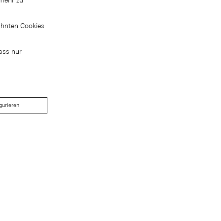
mehr zu
ähnten Cookies
ass nur
gurieren