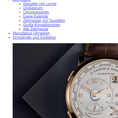
Klassiker von Lange
Großdatum
Chronographen
Ewige Kalender
Zeitmesser mit Tourbillon
Große Komplikationen
Alle Zeitmesser
Manufaktur-Uhrwerke
Armbänder und Schließen