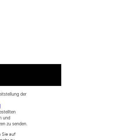
itstellung der
d
estellten
rn und
zen zu senden.
 Sie auf