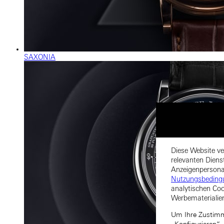
SAXONIA
Diese Website ve
relevanten Diens
Anzeigenpersonal
Nutzungsbeding
analytischen Coo
Werbematerialie
Um Ihre Zustimmu