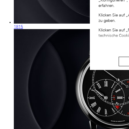
„Konfigurieren“,
erfahren.
Klicken Sie auf 
zu geben.
1815
Klicken Sie auf 
technische Cook