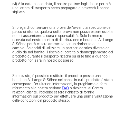
(vi) Alla data concordata, il nostro partner logistico le porterà
una lettera di trasporto aereo prepagata e preleverà il pacco
sigillato.
Si prega di conservare una prova dell'avvenuta spedizione del
pacco di ritorno; qualora detta prova non possa essere esibita
non ci assumiamo alcuna responsabilità. Solo la merce
ricevuta dal nostro centro di distribuzione e-boutique A. Lange
& Söhne potrà essere ammessa per un rimborso o un
cambio. Se decidi di utilizzare un partner logistico diverso da
quello da noi fornito, il rischio di perdita o danneggiamento del
prodotto durante il trasporto ricadrà su di te fino a quando il
prodotto non sarà in nostro possesso.
Se previsto, è possibile restituire il prodotto presso una
boutique A. Lange & Söhne nel paese in cui il prodotto è stato
consegnato. Per ulteriori informazioni, la preghiamo di fare
riferimento alla nostra sezione
FAQ
o rivolgersi al Centro
relazioni cliente. Potrebbe essere richiesto di fornire
informazioni sul prodotto per effettuare una prima valutazione
delle condizioni del prodotto stesso.