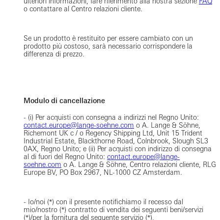
ulteriori informazioni, fare riferimento alla nostra sezione
FAQ
o contattare al Centro relazioni cliente.
Se un prodotto è restituito per essere cambiato con un
prodotto più costoso, sarà necessario corrispondere la
differenza di prezzo.
Modulo di cancellazione
- (i) Per acquisti con consegna a indirizzi nel Regno Unito:
contact.europe@lange-soehne.com
o A. Lange & Söhne,
Richemont UK c / o Regency Shipping Ltd, Unit 15 Trident
Industrial Estate, Blackthorne Road, Colnbrook, Slough SL3
0AX, Regno Unito; e (ii) Per acquisti con indirizzo di consegna
al di fuori del Regno Unito:
contact.europe@lange-
soehne.com
o A. Lange & Söhne, Centro relazioni cliente, RLG
Europe BV, PO Box 2967, NL-1000 CZ Amsterdam.
- Io/noi (*) con il presente notifichiamo il recesso dal
mio/nostro (*) contratto di vendita dei seguenti beni/servizi
(*)/per la fornitura del seguente servizio (*),