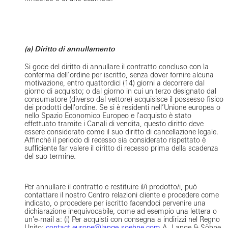
(a) Diritto di annullamento
Si gode del diritto di annullare il contratto concluso con la
conferma dell’ordine per iscritto, senza dover fornire alcuna
motivazione, entro quattordici (14) giorni a decorrere dal
giorno di acquisto; o dal giorno in cui un terzo designato dal
consumatore (diverso dal vettore) acquisisce il possesso fisico
dei prodotti dell'ordine. Se si è residenti nell’Unione europea o
nello Spazio Economico Europeo e l'acquisto è stato
effettuato tramite i Canali di vendita, questo diritto deve
essere considerato come il suo diritto di cancellazione legale.
Affinchè il periodo di recesso sia considerato rispettato è
sufficiente far valere il diritto di recesso prima della scadenza
del suo termine.
Per annullare il contratto e restituire il/i prodotto/i, può
contattare il nostro Centro relazioni cliente e procedere come
indicato, o procedere per iscritto facendoci pervenire una
dichiarazione inequivocabile, come ad esempio una lettera o
un'e-mail a: (i) Per acquisti con consegna a indirizzi nel Regno
Unito:
contact.europe@lange-soehne.com
A. Lange & Söhne,