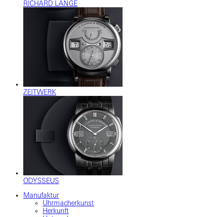
RICHARD LANGE
ZEITWERK
ODYSSEUS
Manufaktur
Uhrmacherkunst
Herkunft