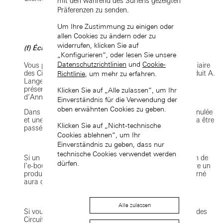
mit den während des Surfens gezeigten
Präferenzen zu senden.
Um Ihre Zustimmung zu einigen oder
allen Cookies zu ändern oder zu
widerrufen, klicken Sie auf
(f) Échanges
„Konfigurieren“, oder lesen Sie unsere
Datenschutzrichtlinien
und
Cookie-
Vous pouvez retourner un produit acheté par l’intermédiaire
des Circuits de Vente et l’échanger contre un autre produit A.
Richtlinie
, um mehr zu erfahren.
Lange & Söhne, sous réserve que le retour respecte les
présentes Conditions de Vente, en particulier (a) le Droit
Klicken Sie auf „Alle zulassen“, um Ihr
d’Annulation et (b) le Processus de Retour ci-dessus.
Einverständnis für die Verwendung der
oben erwähnten Cookies zu geben.
Dans tous les cas, la vente du produit retourné sera annulée
et une nouvelle commande du produit commandé devra être
Klicken Sie auf „Nicht-technische
passée.
Cookies ablehnen“, um Ihr
Einverständnis zu geben, dass nur
technische Cookies verwendet werden
Si un produit doit être retourné au centre de distribution de
dürfen.
l’e-boutique A. Lange & Söhne pour être échangé contre un
produit moins onéreux, seul l'acheteur du produit retourné
aura droit à un remboursement de la différence de prix.
Alle zulassen
Si vous retournez un produit acheté par l’intermédiaire des
Circuits de Vente à une boutique A. Lange & Söhne