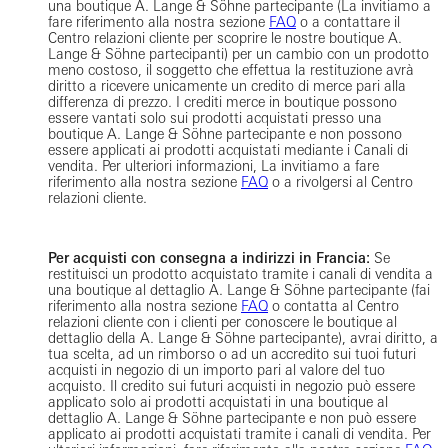
una boutique A. Lange & Söhne partecipante (La invitiamo a
fare riferimento alla nostra sezione
FAQ
o a contattare il
Centro relazioni cliente per scoprire le nostre boutique A.
Lange & Söhne partecipanti) per un cambio con un prodotto
meno costoso, il soggetto che effettua la restituzione avrà
diritto a ricevere unicamente un credito di merce pari alla
differenza di prezzo. I crediti merce in boutique possono
essere vantati solo sui prodotti acquistati presso una
boutique A. Lange & Söhne partecipante e non possono
essere applicati ai prodotti acquistati mediante i Canali di
vendita. Per ulteriori informazioni, La invitiamo a fare
riferimento alla nostra sezione
FAQ
o a rivolgersi al Centro
relazioni cliente.
Per acquisti con consegna a indirizzi in Francia:
Se
restituisci un prodotto acquistato tramite i canali di vendita a
una boutique al dettaglio A. Lange & Söhne partecipante (fai
riferimento alla nostra sezione
FAQ
o contatta al Centro
relazioni cliente con i clienti per conoscere le boutique al
dettaglio della A. Lange & Söhne partecipante), avrai diritto, a
tua scelta, ad un rimborso o ad un accredito sui tuoi futuri
acquisti in negozio di un importo pari al valore del tuo
acquisto. Il credito sui futuri acquisti in negozio può essere
applicato solo ai prodotti acquistati in una boutique al
dettaglio A. Lange & Söhne partecipante e non può essere
applicato ai prodotti acquistati tramite i canali di vendita. Per