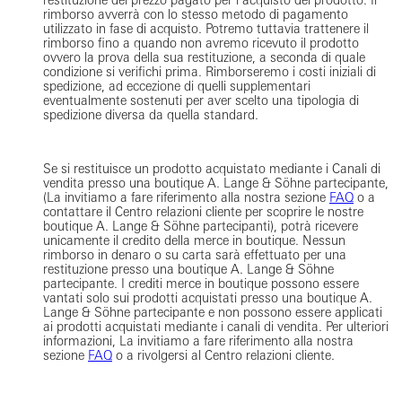
restituzione del prezzo pagato per l’acquisto del prodotto. Il
rimborso avverrà con lo stesso metodo di pagamento
utilizzato in fase di acquisto. Potremo tuttavia trattenere il
rimborso fino a quando non avremo ricevuto il prodotto
ovvero la prova della sua restituzione, a seconda di quale
condizione si verifichi prima. Rimborseremo i costi iniziali di
spedizione, ad eccezione di quelli supplementari
eventualmente sostenuti per aver scelto una tipologia di
spedizione diversa da quella standard.
Se si restituisce un prodotto acquistato mediante i Canali di
vendita presso una boutique A. Lange & Söhne partecipante,
(La invitiamo a fare riferimento alla nostra sezione
FAQ
o a
contattare il Centro relazioni cliente per scoprire le nostre
boutique A. Lange & Söhne partecipanti), potrà ricevere
unicamente il credito della merce in boutique. Nessun
rimborso in denaro o su carta sarà effettuato per una
restituzione presso una boutique A. Lange & Söhne
partecipante. I crediti merce in boutique possono essere
vantati solo sui prodotti acquistati presso una boutique A.
Lange & Söhne partecipante e non possono essere applicati
ai prodotti acquistati mediante i canali di vendita. Per ulteriori
informazioni, La invitiamo a fare riferimento alla nostra
sezione
FAQ
o a rivolgersi al Centro relazioni cliente.