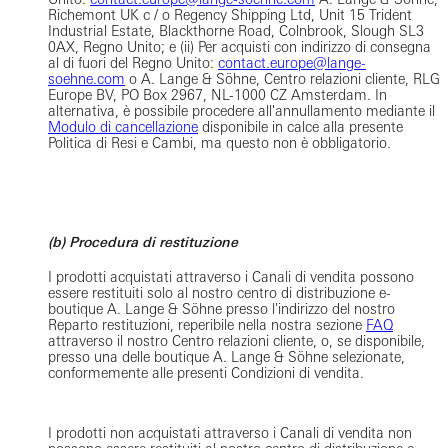
Richemont UK c / o Regency Shipping Ltd, Unit 15 Trident
Industrial Estate, Blackthorne Road, Colnbrook, Slough SL3
0AX, Regno Unito; e (ii) Per acquisti con indirizzo di consegna
al di fuori del Regno Unito:
contact.europe@lange-
soehne.com
o A. Lange & Söhne, Centro relazioni cliente, RLG
Europe BV, PO Box 2967, NL-1000 CZ Amsterdam. In
alternativa, è possibile procedere all'annullamento mediante il
Modulo di cancellazione
disponibile in calce alla presente
Politica di Resi e Cambi, ma questo non è obbligatorio.
(b) Procedura di restituzione
I prodotti acquistati attraverso i Canali di vendita possono
essere restituiti solo al nostro centro di distribuzione e-
boutique A. Lange & Söhne presso l'indirizzo del nostro
Reparto restituzioni, reperibile nella nostra sezione
FAQ
attraverso il nostro Centro relazioni cliente, o, se disponibile,
presso una delle boutique A. Lange & Söhne selezionate,
conformemente alle presenti Condizioni di vendita.
I prodotti non acquistati attraverso i Canali di vendita non