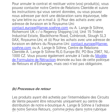
Pour annuler le contrat et restituer votre (vos) produit(s), vous
pouvez contacter notre Centre de Relations Clientèle et suivre
les instructions qui vous seront données, ou vous pouvez
nous adresser par écrit une déclaration sans équivoque, telle
qu’une lettre ou un e-mail à: (i) Pour des achats avec une
adresse de livraison en le Royaume-Uni:
contact.europe@lange-soehne.com
ou A. Lange & Söhne,
Richemont UK c / o Regency Shipping Ltd, Unit 15 Trident
Industrial Estate, Blackthorne Road, Colnbrook, Slough SL3
0AX, Royaume-Uni; et (ii) Pour les achats avec une adresse de
livraison en dehors du Royaume-Uni:
contact.europe@lange-
soehne.com
ou A. Lange & Söhne, Centre de Relations
Clientèle A. Lange & Söhne RLG Europe BV, PO Box 2967, NL-
1000 CZ. Vous pouvez également annuler à l'aide du
Modèle
de Formulaire de Rétraction
énoncée au bas de cette politique
de Retours et d'Échanges, mais ceci n’est pas obligatoire.
(b) Processus de retour
Les produits ayant été achetés par l'intermédiaire des Circuits
de Vente peuvent être retournés uniquement au centre de
distribution de notre e-boutique A. Lange & Söhne à l'adresse
de notre Service Retours, comme prévu dans notre rubrique