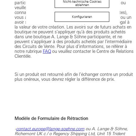
Nicht-technische Cookies
participante, (veuillez-vous référer à notre rubrique
FAQ
ou
ablehnen
veuillez contacter le Centre de Relations Clientèle pour
connaître nos boutiques A. Lange & Söhnes participantes),
vous aurez le droit, à votre choix, à un remboursement ou un
Konfigurieren
avoir sur vos futurs achats en boutique d'un montant égal à
la valeur de votre création. Les avoirs sur de futurs achats en
boutique ne peuvent s'appliquer qu'à des produits achetés
dans une boutique A. Lange & Söhne participante, et ne
peuvent s'appliquer à des produits achetés par l'intermédiaire
des Circuits de Vente. Pour plus d’informations, se référer à
notre rubrique
FAQ
ou veuillez contacter le Centre de Relations
Clientèle.
Si un produit est retourné afin de l’échanger contre un produit
plus onéreux, vous devrez régler la différence de prix.
Modèle de Formulaire de Rétraction
-
contact.europe@lange-soehne.com
ou A. Lange & Söhne,
Richemont UK c / o Regency Shipping Ltd, Unit 15 Trident