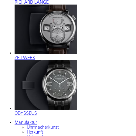
RICHARD LANGE
ZEITWERK
ODYSSEUS
Manufaktur
Uhrmacherkunst
Herkunft