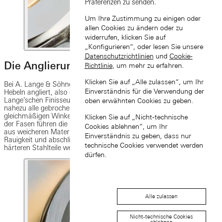
Präferenzen zu senden.
Um Ihre Zustimmung zu einigen oder
allen Cookies zu ändern oder zu
widerrufen, klicken Sie auf
„Konfigurieren“, oder lesen Sie unsere
Datenschutzrichtlinien
und
Cookie-
Die Anglierung
Richtlinie
, um mehr zu erfahren.
Klicken Sie auf „Alle zulassen“, um Ihr
Bei A. Lange & Söhne werden alle Kanten von Platinen, Brücken und
Einverständnis für die Verwendung der
Hebeln angliert, also gebrochen und poliert. Für das Können der
Lange’schen Finisseure spricht hierbei, dass nach der Anglierung
oben erwähnten Cookies zu geben.
nahezu alle gebrochenen Kanten, die Fasen, über einen
gleichmäßigen Winkel und über dieselbe Breite verfügen. Die Politur
Klicken Sie auf „Nicht-technische
der Fasen führen die Finisseure in reiner Handarbeit aus. Werkteile
Cookies ablehnen“, um Ihr
aus weicheren Materialien werden mit Schleifgummis abnehmender
Einverständnis zu geben, dass nur
Rauigkeit und abschließend mit einer Politurbürste vollendet, die
technische Cookies verwendet werden
härteren Stahlteile werden mit einer rotierenden Holzscheibe poliert.
dürfen.
Alle zulassen
Nicht-technische Cookies