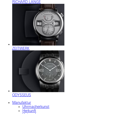
RICHARD LANGE
ZEITWERK
ODYSSEUS
Manufaktur
Uhrmacherkunst
Herkunft