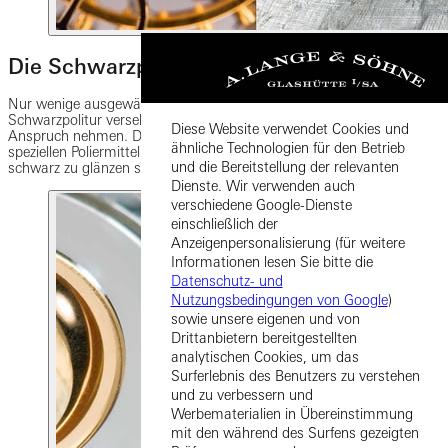
Die Schwarzpolitur
Nur wenige ausgewählte Werkteile werden mit einer aufwendigen
Schwarzpolitur versehen. Mehrere Tage kann diese Arbeit in
Diese Website verwendet Cookies und
Anspruch nehmen. Dabei werden die Teile von Hand so lange mit
ähnliche Technologien für den Betrieb
speziellen Poliermitteln auf einer Zink- oder Zinnplatte poliert, bis sie
und die Bereitstellung der relevanten
schwarz zu glänzen scheinen.
Dienste. Wir verwenden auch
verschiedene Google-Dienste
einschließlich der
Anzeigenpersonalisierung (für weitere
Informationen lesen Sie bitte die
Datenschutz- und
Nutzungsbedingungen von Google
)
sowie unsere eigenen und von
Drittanbietern bereitgestellten
analytischen Cookies, um das
Surferlebnis des Benutzers zu verstehen
und zu verbessern und
Werbematerialien in Übereinstimmung
mit den während des Surfens gezeigten