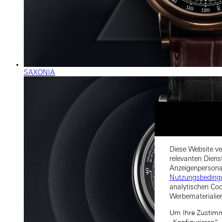
SAXONIA
Diese Website ve
relevanten Diens
Anzeigenpersonal
Nutzungsbeding
analytischen Coo
Werbematerialie
Um Ihre Zustimmu