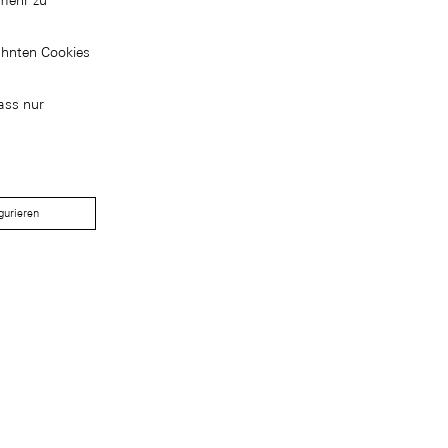
mehr zu
ähnten Cookies
ass nur
gurieren