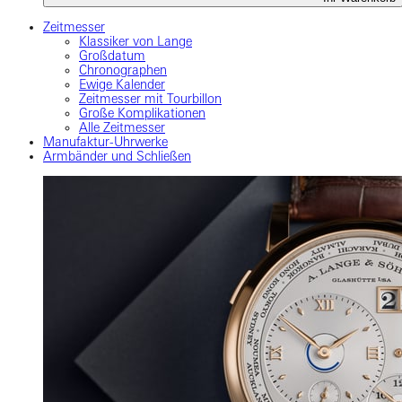
Zeitmesser
Klassiker von Lange
Großdatum
Chronographen
Ewige Kalender
Zeitmesser mit Tourbillon
Große Komplikationen
Alle Zeitmesser
Manufaktur-Uhrwerke
Armbänder und Schließen