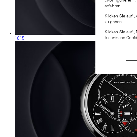
„Konfigurieren“,
erfahren.
Klicken Sie auf 
zu geben.
Klicken Sie auf 
technische Cook
1815