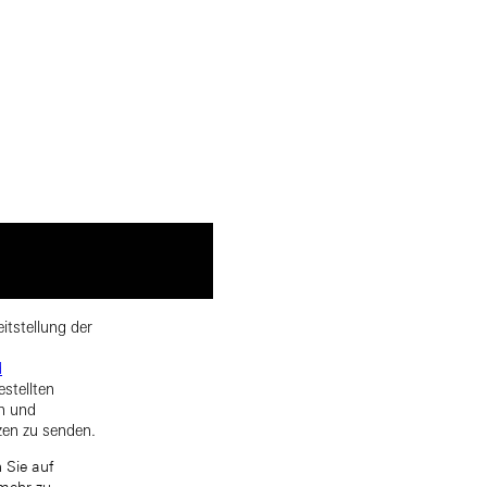
itstellung der
d
estellten
rn und
zen zu senden.
 Sie auf