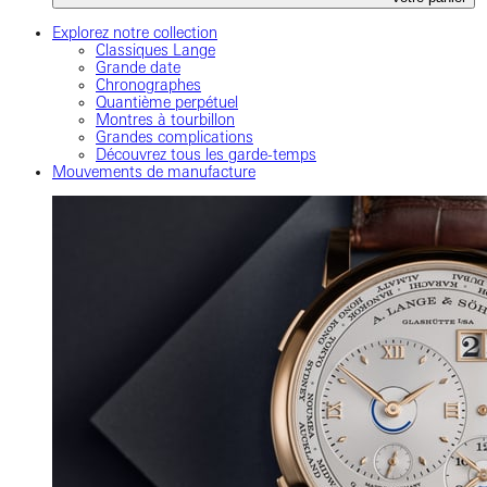
Explorez notre collection
Classiques Lange
Grande date
Chronographes
Quantième perpétuel
Montres à tourbillon
Grandes complications
Découvrez tous les garde-temps
Mouvements de manufacture