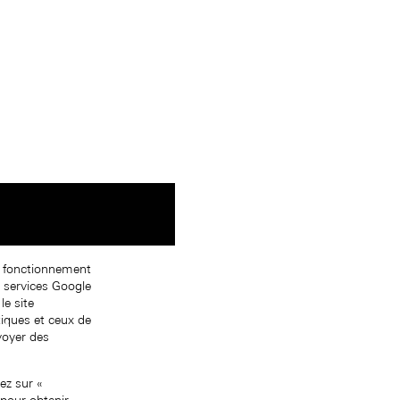
on fonctionnement
s services Google
le site
tiques et ceux de
nvoyer des
ez sur «