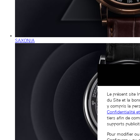
SAXONIA
Le présent site I
du Site et la bo
y compris la pers
Confidentialité e
tiers afin de com
supports publicit
Pour modifier ou