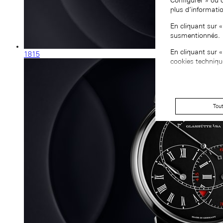
Configurer » ou 
plus d’informati
En cliquant sur 
susmentionnés.
En cliquant sur 
1815
cookies techniqu
Tou