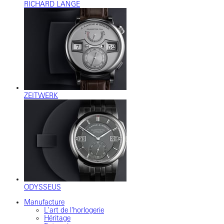
RICHARD LANGE
ZEITWERK
ODYSSEUS
Manufacture
L'art de l'horlogerie
Héritage