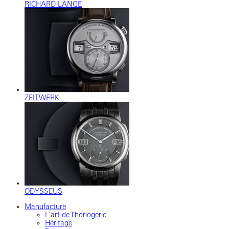
RICHARD LANGE
ZEITWERK
ODYSSEUS
Manufacture
L'art de l'horlogerie
Héritage