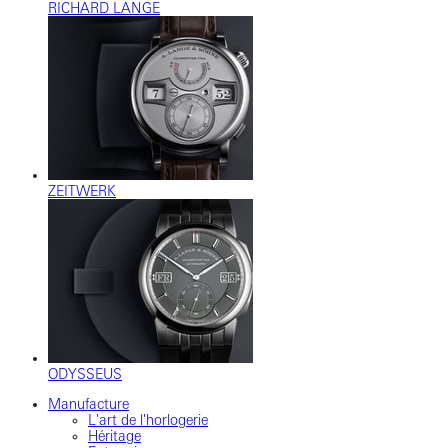
RICHARD LANGE
ZEITWERK
ODYSSEUS
Manufacture
L'art de l'horlogerie
Héritage