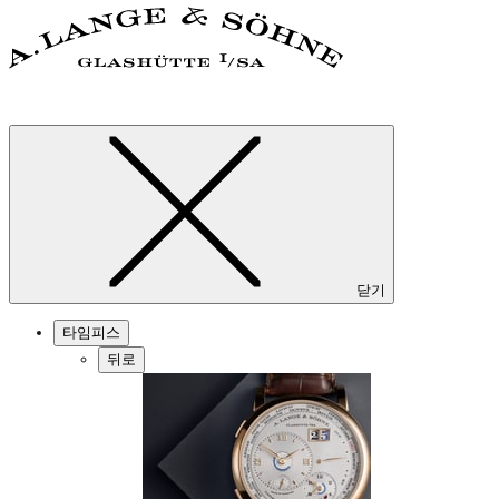
닫기
타임피스
뒤로