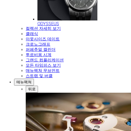
ODYSSEUS
컬렉션 자세히 보기
클래식
아웃사이즈 데이트
크로노그래프
퍼페추얼 캘린더
투르비옹 시계
그랜드 컴플리케이션
모든 타임피스 보기
매뉴팩쳐 무브먼트
스트랩 및 버클
매뉴팩쳐
뒤로