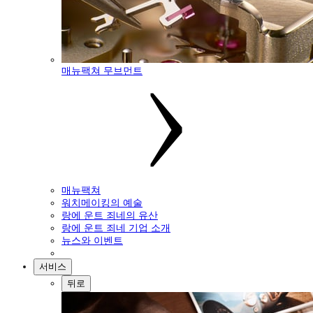
매뉴팩쳐 무브먼트
매뉴팩쳐
워치메이킹의 예술
랑에 운트 죄네의 유산
랑에 운트 죄네 기업 소개
뉴스와 이벤트
서비스
뒤로