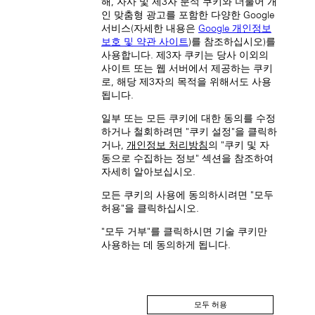
해, 자사 및 제3자 분석 쿠키와 더불어 개
인 맞춤형 광고를 포함한 다양한 Google
South Korea (EN)
서비스(자세한 내용은
Google 개인정보
보호 및 약관 사이트
)를 참조하십시오)를
사용합니다. 제3자 쿠키는 당사 이외의
사이트 또는 웹 서버에서 제공하는 쿠키
로, 해당 제3자의 목적을 위해서도 사용
됩니다.
일부 또는 모든 쿠키에 대한 동의를 수정
하거나 철회하려면 "쿠키 설정"을 클릭하
한국 (KO)
거나,
개인정보 처리방침
의 "쿠키 및 자
Macau SAR, China (EN)
동으로 수집하는 정보" 섹션을 참조하여
中国澳门特别行政区 (ZH-HANS)
자세히 알아보십시오.
中國澳門特別行政區 (ZH-HANT)
모든 쿠키의 사용에 동의하시려면 "모두
허용"을 클릭하십시오.
"모두 거부"를 클릭하시면 기술 쿠키만
사용하는 데 동의하게 됩니다.
Singapore (EN)
모두 허용