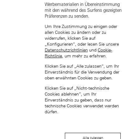
Werbematerialien in Übereinstimmung
mit den während des Surfens gezeigten
Präferenzen zu senden.
Um Ihre Zustimmung zu einigen oder
中国香港特别行政区 (ZH-HANS)
allen Cookies zu ändern oder zu
widerrufen, klicken Sie auf
„Konfigurieren“, oder lesen Sie unsere
Datenschutzrichtlinien
und
Cookie-
Richtlinie
, um mehr zu erfahren.
Klicken Sie auf „Alle zulassen“, um Ihr
Einverständnis für die Verwendung der
oben erwähnten Cookies zu geben.
中國香港特別行政區 (ZH-HANT)
Klicken Sie auf „Nicht-technische
Cookies ablehnen“, um Ihr
Einverständnis zu geben, dass nur
technische Cookies verwendet werden
dürfen.
Japan (EN)
Alle zulassen