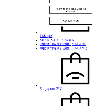
Nicht-technische Cookies
ablehnen
Konfigurieren
日本 (JA)
Macau SAR, China (EN)
中国澳门特别行政区 (ZH-HANS)
中國澳門特別行政區 (ZH-HANT)
Singapore (EN)