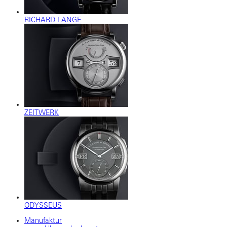
RICHARD LANGE
ZEITWERK
ODYSSEUS
Manufaktur