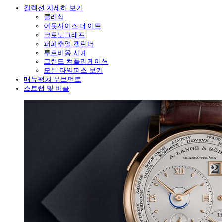
컬렉션 자세히 보기
클래식
아웃사이즈 데이트
크로노그래프
퍼페추얼 캘린더
투르비옹 시계
그랜드 컴플리케이션
모든 타임피스 보기
매뉴팩쳐 무브먼트
스트랩 및 버클