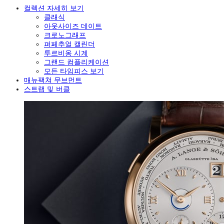
컬렉션 자세히 보기
클래식
아웃사이즈 데이트
크로노그래프
퍼페추얼 캘린더
투르비옹 시계
그랜드 컴플리케이션
모든 타임피스 보기
매뉴팩쳐 무브먼트
스트랩 및 버클