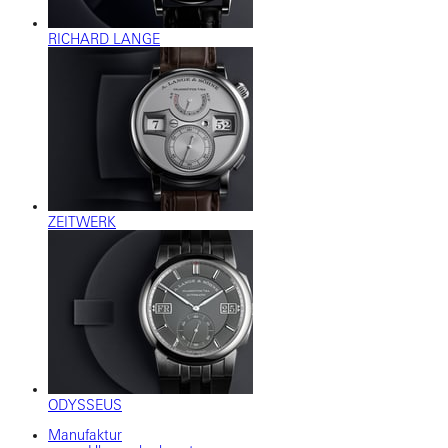
RICHARD LANGE
ZEITWERK
ODYSSEUS
Manufaktur