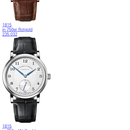
1815
in 750er Rotgold
235.032
1815