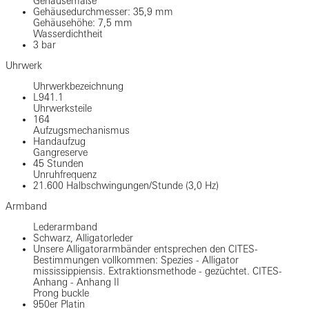
Gehäusemaße
Gehäusedurchmesser: 35,9 mm
Gehäusehöhe: 7,5 mm
Wasserdichtheit
3 bar
Uhrwerk
Uhrwerkbezeichnung
L941.1
Uhrwerksteile
164
Aufzugsmechanismus
Handaufzug
Gangreserve
45 Stunden
Unruhfrequenz
21.600 Halbschwingungen/Stunde (3,0 Hz)
Armband
Lederarmband
Schwarz, Alligatorleder
Unsere Alligatorarmbänder entsprechen den CITES-
Bestimmungen vollkommen: Spezies - Alligator
mississippiensis. Extraktionsmethode - gezüchtet. CITES-
Anhang - Anhang II
Prong buckle
950er Platin