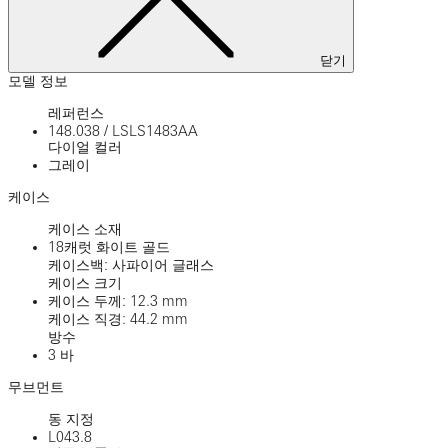
닫기
모델 정보
레퍼런스
148.038
/
LSLS1483AA
다이얼 컬러
그레이
케이스
케이스 소재
18캐럿 화이트 골드
케이스백: 사파이어 글래스
케이스 크기
케이스 두께: 12.3 mm
케이스 직경: 44.2 mm
방수
3 바
무브먼트
동 지정
L043.8