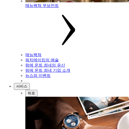
매뉴팩쳐 무브먼트
매뉴팩쳐
워치메이킹의 예술
랑에 운트 죄네의 유산
랑에 운트 죄네 기업 소개
뉴스와 이벤트
서비스
뒤로