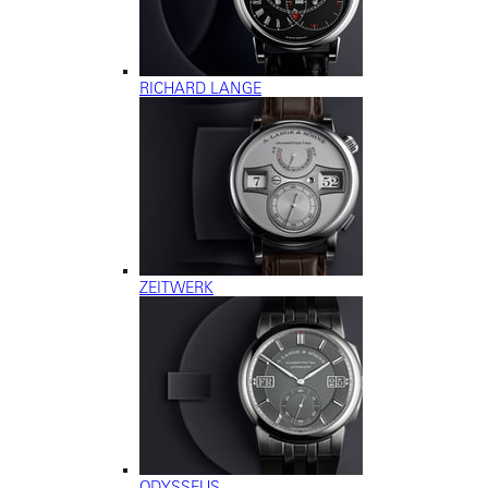
RICHARD LANGE
ZEITWERK
ODYSSEUS