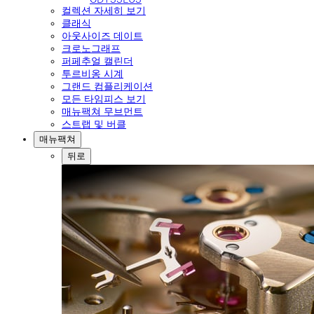
컬렉션 자세히 보기
클래식
아웃사이즈 데이트
크로노그래프
퍼페추얼 캘린더
투르비옹 시계
그랜드 컴플리케이션
모든 타임피스 보기
매뉴팩쳐 무브먼트
스트랩 및 버클
매뉴팩쳐
뒤로