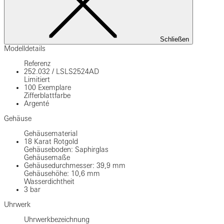
Schließen
Modelldetails
Referenz
252.032
/
LSLS2524AD
Limitiert
100 Exemplare
Zifferblattfarbe
Argenté
Gehäuse
Gehäusematerial
18 Karat Rotgold
Gehäuseboden: Saphirglas
Gehäusemaße
Gehäusedurchmesser: 39,9 mm
Gehäusehöhe: 10,6 mm
Wasserdichtheit
3 bar
Uhrwerk
Uhrwerkbezeichnung