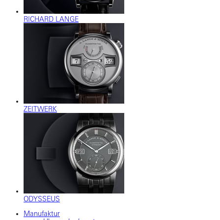
RICHARD LANGE
ZEITWERK
ODYSSEUS
Manufaktur