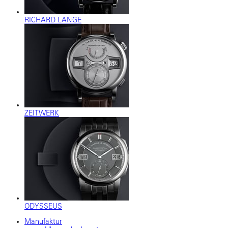
RICHARD LANGE
ZEITWERK
ODYSSEUS
Manufaktur