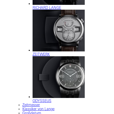
RICHARD LANGE
ZEITWERK
ODYSSEUS
Zeitmesser
Klassiker von Lange
Großdatum